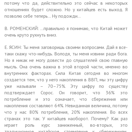
потому что да, действительно это сейчас в некоторых
отношениях будет сложно. Но у китайцев есть выход. Я
позволю себе теперь… Ну подожди…
В. РОМЕНСКИЙ: …правильно я понимаю, что Китай может
очень круто рухнуть вниз.
Е. ЯСИН: Ты меня заговоришь своими вопросами. Дай я все-
таки скажу что-нибудь. Володя, ты меня извини ради бога.
Но я никак не могу довести до слушателей свою главную
мысль. Она очень важна в этой второй части, именно во
внутренних факторах. Сила Китая сегодня во многом
создается тем, что у него накопления в ВВП, мы эту цифру
уже называли – 70–75%. Эту цифру по существу
подтверждает Сорос. Он говорит, что 36% это
потребление и это означает, что сбережения или
накопления составляют 64%. Невиданная величина, потому
что у нас 80% потребления, 20% накопления. Во всех
странах это так. У китайцев наоборот. Почему? Как раз
играет роль курс заниженный, во-вторых, это
традиционное китайское стремление к сбережениям,