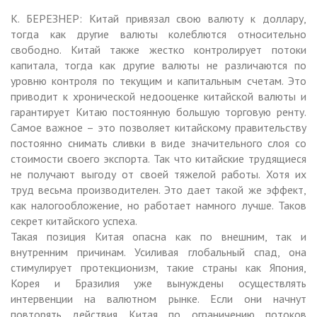
К. БЕРЕЗНЕР: Китай привязал свою валюту к доллару,
тогда как другие валюты колеблются относительно
свободно. Китай также жестко контролирует потоки
капитала, тогда как другие валюты не различаются по
уровню контроля по текущим и капитальным счетам. Это
приводит к хронической недооценке китайской валюты и
гарантирует Китаю постоянную большую торговую ренту.
Самое важное – это позволяет китайскому правительству
постоянно снимать сливки в виде значительного слоя со
стоимости своего экспорта. Так что китайские трудящиеся
не получают выгоду от своей тяжелой работы. Хотя их
труд весьма производителен. Это дает такой же эффект,
как налогообложение, но работает намного лучше. Таков
секрет китайского успеха.
Такая позиция Китая опасна как по внешним, так и
внутренним причинам. Усиливая глобальный спад, она
стимулирует протекционизм, такие страны как Япония,
Корея и Бразилия уже вынуждены осуществлять
интервенции на валютном рынке. Если они начнут
повторять действия Китая по ограничению потоков