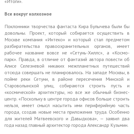
«Итоги».
Все вокруг колхозное
Поклонники творчества фантаста Кира Булычева были бы
довольны. Проект, который собирается осуществить в
Москве компания «Интеко» и который стал предметом
разбирательства правоохранительных органов, имеет
рабочее название вовсе не «Сетунь-Хиллс», а «Космо-
парк». Правда, в отличие от фантазий автора повести об
Алисе Селезневой никаких межпланетных путешествий
отсюда совершать не планировалось. На западе Москвы, в
пойме реки Сетуни, в районе пересечения Минской и
Староволынской улиц, собираются строить пусть и
«космической» архитектуры, но все же обычный бизнес-
центр. «Поскольку в центре города офисов больше строить
нельзя, имеет смысл насытить ими периферийную часть
города, создав новые места приложения труда. Особенно
для жителей Матвеевского и Давыдкова», — заявил два
года назад главный архитектор города Александр Кузьмин.