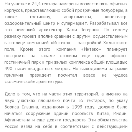
На участке в 24,4 гектара намерены возвести пять офисных
корпусов, представляющих собой прозрачные полусферы, а
также гостиницу, апартаменты, кинотеатр,
оздоровительный центр и супермаркет. Разрабатывал все
это немецкий архитектор Хади Тегерани. По своему
размаху проект вполне сравним с другим, осуществленным
в столице компанией «Интеко», — застройкой Ходынского
поля. Кроме этого, компания «Интеко» планирует
построить на западе столицы еще один офисно-
гостиничный парк и три жилых комплекса общей площадью
490 тысяч квадратных метров. Но выходящими за рамки
приличия президент посчитал вовсе не чудеса
«космической» архитектуры.
Дело в том, что на части этих территорий, а именно на
двух участках площадью почти 55 гектаров, по указу
Бориса Ельцина, изданному в 1993 году, должно было
начаться сооружение зданий посольств Китая, Индии,
Афганистана и еще девяти государств. Эти обязательства
Россия взяла на себя в соответствии с действующими