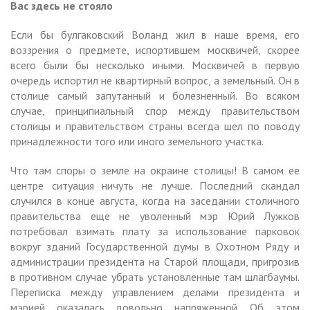
Вас здесь не стояло
Если бы булгаковский Воланд жил в наше время, его
воззрения о предмете, испортившем москвичей, скорее
всего были бы несколько иными. Москвичей в первую
очередь испортил не квартирный вопрос, а земельный. Он в
столице самый запутанный и болезненный. Во всяком
случае, принципиальный спор между правительством
столицы и правительством страны всегда шел по поводу
принадлежности того или иного земельного участка.
Что там споры о земле на окраине столицы! В самом ее
центре ситуация ничуть не лучше. Последний скандал
случился в конце августа, когда на заседании столичного
правительства еще не уволенный мэр Юрий Лужков
потребовал взимать плату за использование парковок
вокруг зданий Государственной думы в Охотном Ряду и
администрации президента на Старой площади, пригрозив
в противном случае убрать установленные там шлагбаумы.
Переписка между управлением делами президента и
мэрией оказалась довольно напряженной. Об этом