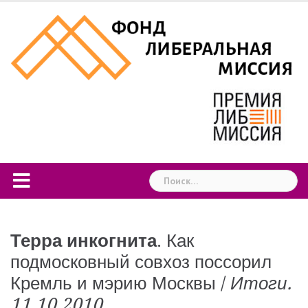
Skip
to
content
Найти:
Терра инкогнита
. Как
подмосковный совхоз поссорил
Кремль и мэрию Москвы /
Итоги.
11.10.2010