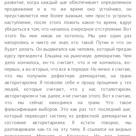
развитие, когда каждый шаг обеспечивает определенное
продвижение и в то же время оно устойчиво, он
представляется мне более важным, чем просто устроить
наступление, после этого пожить какое-то время, вдруг
убедиться в том, что началось очередное отступление. Вот
этого бы мне никак не хотелось. Мы уже один раз
напоролись и никто не знал, кто такой Путин и что он
будет делать. Он выдвигался как человек, который предан
курсу президента Ельцина на рыночную демократию. Чем
дело кончилось, он-то считает, что и не кончилось, во-
первых, а во-вторых, что все в порядке. Но лично я считаю,
что мы получили дефектную демократию, на грани
авторитаризма. Я позволю себе и прошу прощения у тех
людей, которые считают, что у нас тоталитаризм,
авторитаризм и так далее, я не считаю этого. Вот я считаю,
что мы сейчас находимся на грани. Что такое
фальсификация выборов. Это как раз тот последний шаг,
который переводит систему из дефектной демократии в
состояние авторитаризма. Я кстати говорил, мы
разговаривали как-то на эту тему. Я ссылался на видных
политологов Меркеля и Круассана. Но вот теперь