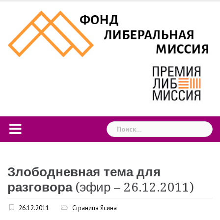
Skip
to
content
Найти:
Злободневная тема для
разговора
(эфир – 26.12.2011)
26.12.2011
Страница Ясина