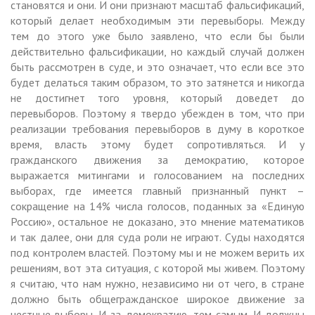
становятся и они. И они признают масштаб фальсификаций,
который делает необходимым эти перевыборы. Между
тем до этого уже было заявлено, что если бы были
действительно фальсификации, но каждый случай должен
быть рассмотрен в суде, и это означает, что если все это
будет делаться таким образом, то это затянется и никогда
не достигнет того уровня, который доведет до
перевыборов. Поэтому я твердо убежден в том, что при
реализации требования перевыборов в думу в короткое
время, власть этому будет сопротивляться. И у
гражданского движения за демократию, которое
выражается митингами и голосованием на последних
выборах, где имеется главный признанный пункт –
сокращение на 14% числа голосов, поданных за «Единую
Россию», остальное не доказано, это мнение математиков
и так далее, они для суда роли не играют. Суды находятся
под контролем властей. Поэтому мы и не можем верить их
решениям, вот эта ситуация, с которой мы живем. Поэтому
я считаю, что нам нужно, независимо ни от чего, в стране
должно быть общегражданское широкое движение за
честные выборы. И за демократию, тем самым. И должны