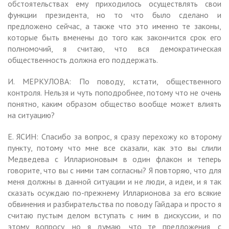
обстоятельствах ему приходилось осуществлять свои
функции президента, но то что было сделано и
предложено сейчас, а также что это именно те законы,
которые быть вменены до того как закончится срок его
полномочий, я считаю, что вся демократическая
общественность должна его поддержать.
И. МЕРКУЛОВА: По поводу, кстати, общественного
контроля. Нельзя и чуть поподробнее, потому что не очень
понятно, каким образом общество вообще может влиять
на ситуацию?
Е. ЯСИН: Спасибо за вопрос, я сразу перехожу ко второму
пункту, потому что мне все сказали, как это вы слили
Медведева с Илларионовым в один флакон и теперь
говорите, что вы с ними там согласны? Я повторяю, что для
меня должны в данной ситуации и не люди, а идеи, и я так
сказать осуждаю по-прежнему Илларионова за его всякие
обвинения и разбирательства по поводу Гайдара и просто я
считаю пустым делом вступать с ним в дискуссии, и по
этому вопросу, но я думаю, что те предложения, с