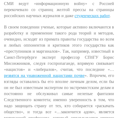
СМИ ведут «информационную войну» с Россией
перекочевало со страниц желтой прессы на страницы
российских научных журналов и даже
студенческих работ
.
В своем поведении ученые, которые активно включаются в
разработку и применение такого рода теорий и методов,
очевидно, исходят из примата правоты государства во всем
и любых оппонентов и критиков этого государства как
«преступников и маргиналов». Так, например, известный в
Санкт-Петербурге эксперт профессор СПбГУ Борис
Мисонжников, следуя госпропаганде, впрямую связывает
«нацистов» и «либералов», считая, что последние «…
резвятся на унавоженной нацистами почве
». Впрочем, его
взгляды оставались бы его вполне личным делом, если бы
он не был известным экспертом по экстремистским делам и
постоянно не обслуживал самые нелепые фантазии
Следственного комитета; именно уверенность в том, что
надо защищать страну от тех, кто собирается «раскачать
общество», и тогда все «…закончится адом», является
мотивацией профессора, который оправдывается именно