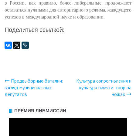
в России, как правило, более либеральные, продолжают
оставаться нужными для авторитарного режима, жаждущего
успехов в международной науке и образовании.
Поделиться ссылкой:
Предвыборные баталии:
Культура сопротивления и
Навигация
взгляд муниципальных
культура памяти: спор на
депутатов
ножах
по
записям
ПРЕМИЯ ЛИБМИССИИ
Видеоплеер