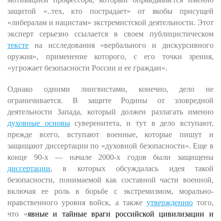
защитой «..тех, кто пострадает» от якобы присущей
«либералам и нацистам» экстремистской деятельности. Этот
эксперт серьезно ссылается в своем публицистическом
тексте
на исследования «вербального и дискурсивного
оружия», применение которого, с его точки зрения,
«угрожает безопасности России и ее граждан».
Однако одними лингвистами, конечно, дело не
ограничивается. В защите Родины от зловредной
деятельности Запада, который должен разлагать именно
духовные основы
суверенитета, и тут в дело вступают,
прежде всего, вступают военные, которые пишут и
защищают диссертации по «духовной безопасности». Еще в
конце 90-х — начале 2000-х годов были защищены
диссертации
, в которых обсуждалась идея такой
безопасности, понимаемой как составной части военной,
включая ее роль в борьбе с экстремизмом, морально-
нравственного уровня войск, а также
утверждению
того,
что «
явные и тайные враги российской цивилизации и