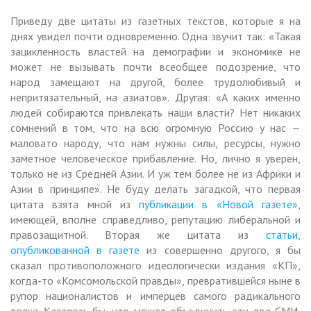
Приведу две цитаты из газетных текстов, которые я на
днях увидел почти одновременно. Одна звучит так: «Такая
зацикленность властей на демографии и экономике не
может не вызывать почти всеобщее подозрение, что
народ замещают на другой, более трудолюбивый и
непритязательный, на азиатов». Другая: «А каких именно
людей собираются привлекать наши власти? Нет никаких
сомнений в том, что на всю огромную Россию у нас —
маловато народу, что нам нужны силы, ресурсы, нужно
заметное человеческое прибавление. Но, лично я уверен,
только не из Средней Азии. И уж тем более не из Африки и
Азии в принципе». Не буду делать загадкой, что первая
цитата взята мной из
публикации в «Новой газете»
,
имеющей, вполне справедливо, репутацию либеральной и
правозащитной. Вторая же цитата из
статьи,
опубликованной в газете
из совершенно другого, я бы
сказал противоположного идеологически издания «КП»,
когда-то «Комсомольской правды», превратившейся ныне в
рупор националистов и имперцев самого радикального
толка. Казалось бы, что может объединить эти два СМИ,