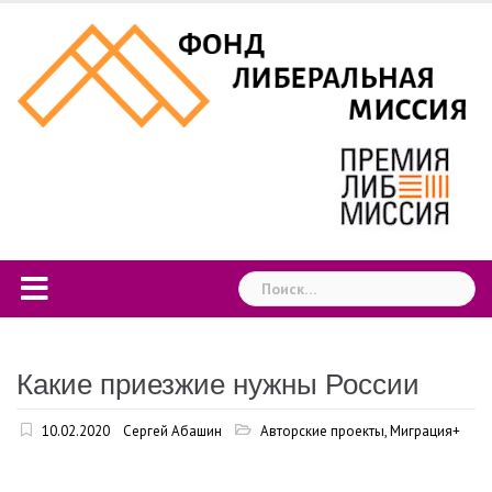
Skip
to
content
Найти:
Какие приезжие нужны России
10.02.2020
Сергей Абашин
Авторские проекты
,
Миграция+