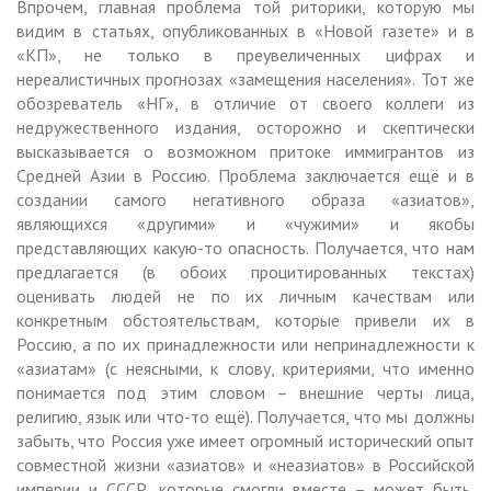
Впрочем, главная проблема той риторики, которую мы
видим в статьях, опубликованных в «Новой газете» и в
«КП», не только в преувеличенных цифрах и
нереалистичных прогнозах «замещения населения». Тот же
обозреватель «НГ», в отличие от своего коллеги из
недружественного издания, осторожно и скептически
высказывается о возможном притоке иммигрантов из
Средней Азии в Россию. Проблема заключается ещё и в
создании самого негативного образа «азиатов»,
являющихся «другими» и «чужими» и якобы
представляющих какую-то опасность. Получается, что нам
предлагается (в обоих процитированных текстах)
оценивать людей не по их личным качествам или
конкретным обстоятельствам, которые привели их в
Россию, а по их принадлежности или непринадлежности к
«азиатам» (с неясными, к слову, критериями, что именно
понимается под этим словом – внешние черты лица,
религию, язык или что-то ещё). Получается, что мы должны
забыть, что Россия уже имеет огромный исторический опыт
совместной жизни «азиатов» и «неазиатов» в Российской
империи и СССР, которые смогли вместе – может быть,