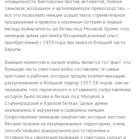
оснащённости. Винтовочки против автоматов, полное
танковое, воздушное и артиллерийское превосходство, –
все это позволило немцам осуществить стремительное
продвижение и привело к огромным потерям в первые
месяцы войны вплоть до битвы под Москвой. Кроме того,
немецкая армия уже имела бесценный военный опыт,
приобретённый с 1939 года при захвате большей части
Европы.
Важным моментом в начале войны является тот факт, что
большую часть советских войск составляли те самые
крестьяне и рабочие, которые прошли коллективизацию,
раскулачивание и большой террор 1937-38 годов: они не
оказывали того героического и отчаянного сопротивления,
которое было позже в битвах под Москвой, в
Сталинградской и Курской битвах. Целые армии
оказывались в окружении и сдавались немцам.
Сопротивление немецким оккупантам, которые жестоко
бесчинствовали на оккупированных территориях, очень
способствовало грандиозному росту героизма и
готовности к самопожертвованию у советских солдат и