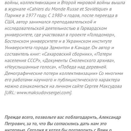
войны, коллективизации и Второй мировой войны вышла
в журнале «
Cahiers
du
Monde
Russe
et
Sovi
é
tique
» в
Париже в 1977 году. С 1980-х годов, после переезда в
США, автор занимался преподавательской и
исследовательской деятельностью в Гарвардском
университете, где участвовал в проекте «Голодомор»,
Бостонском университете и в Украинском институте
Университета города Эдмонтон в Канаде. Он автор и
составитель книг: «Сахаровский сборник», «Потери
населения СССР», «Документы Смоленского архива»,
«Неуслышанные голоса», «Победа над деревней.
Демографические потери коллективизации» Со многими
его работами научного и публицистического характера
можно ознакомиться на личном сайте Сергея Максудова
[URL: www.maksudovsergei.com].
Прежде всего, позвольте вас поблагодарить, Александр
Петрович, за то, что Вы согласились дать нам это
интервью. Сегодня я хотел бы поговорить с Вами о