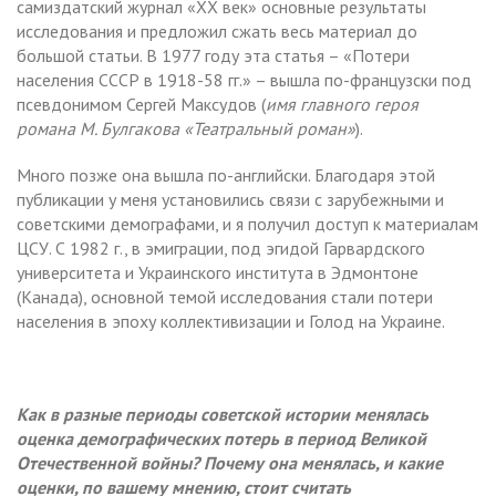
самиздатский журнал «XX век» основные результаты
исследования и предложил сжать весь материал до
большой статьи. В 1977 году эта статья – «Потери
населения СССР в 1918-58 гг.» – вышла по-французски под
псевдонимом Сергей Максудов (
имя главного героя
романа М. Булгакова «Театральный роман»
).
Много позже она вышла по-английски. Благодаря этой
публикации у меня установились связи с зарубежными и
советскими демографами, и я получил доступ к материалам
ЦСУ. С 1982 г., в эмиграции, под эгидой Гарвардского
университета и Украинского института в Эдмонтоне
(Канада), основной темой исследования стали потери
населения в эпоху коллективизации и Голод на Украине.
Как в разные периоды советской истории менялась
оценка демографических потерь в период Великой
Отечественной войны? Почему она менялась, и какие
оценки, по вашему мнению, стоит считать