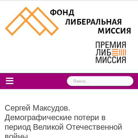
Skip
to
content
Найти:
Сергей Максудов.
Демографические потери в
период Великой Отечественной
войны