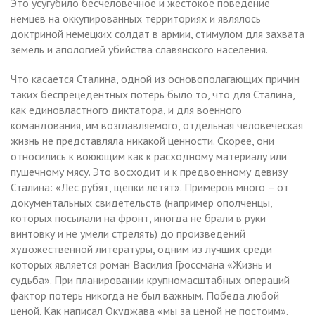
Это усугубило бесчеловечное и жестокое поведение
немцев на оккупированных территориях и являлось
доктриной немецких солдат в армии, стимулом для захвата
земель и апологией убийства славянского населения.
Что касается Сталина, одной из основополагающих причин
таких беспрецедентных потерь было то, что для Сталина,
как единовластного диктатора, и для военного
командования, им возглавляемого, отдельная человеческая
жизнь не представляла никакой ценности. Скорее, они
относились к воюющим как к расходному материалу или
пушечному мясу. Это восходит и к предвоенному девизу
Сталина: «Лес рубят, щепки летят». Примеров много – от
документальных свидетельств (например ополченцы,
которых посылали на фронт, иногда не брали в руки
винтовку и не умели стрелять) до произведений
художественной литературы, одним из лучших среди
которых является роман Василия Гроссмана «Жизнь и
судьба». При планировании крупномасштабных операций
фактор потерь никогда не был важным. Победа любой
ценой. Как написал Окуджава «мы за ценой не постоим».