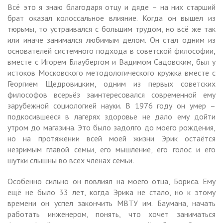
Всё это я знаю благодаря отцу и дяде – на них старший
брат оказал колоссальное влияние. Когда он вышел из
тюрьмы, то устраивался с большим трудом, но всё же так
или иначе занимался любимым делом. Он стал одним из
основателей системного подхода в советской философии,
вместе с Игорем Блаубергом и Вадимом Садовским, был у
истоков Московского методологического кружка вместе с
Георгием Щедровицким, одним из первых советских
философов всерьёз заинтересовался современной ему
зарубежной социологией науки. В 1976 году он умер –
подкосившееся в лагерях здоровье не дало ему дойти
утром до магазина. Это было задолго до моего рождения,
но на протяжении всей моей жизни Эрик остаётся
незримым главой семьи, его мышление, его голос и его
шутки слышны во всех членах семьи.
Особенно сильно он повлиял на моего отца, Бориса. Ему
ещё не было 33 лет, когда Эрика не стало, но к этому
времени он успел закончить МВТУ им. Баумана, начать
работать инженером, понять, что хочет заниматься