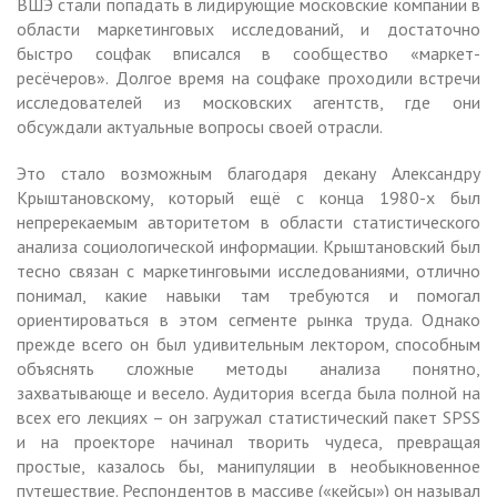
ВШЭ стали попадать в лидирующие московские компании в
области маркетинговых исследований, и достаточно
быстро соцфак вписался в сообщество «маркет-
ресёчеров». Долгое время на соцфаке проходили встречи
исследователей из московских агентств, где они
обсуждали актуальные вопросы своей отрасли.
Это стало возможным благодаря декану Александру
Крыштановскому, который ещё с конца 1980-х был
непререкаемым авторитетом в области статистического
анализа социологической информации. Крыштановский был
тесно связан с маркетинговыми исследованиями, отлично
понимал, какие навыки там требуются и помогал
ориентироваться в этом сегменте рынка труда. Однако
прежде всего он был удивительным лектором, способным
объяснять сложные методы анализа понятно,
захватывающе и весело. Аудитория всегда была полной на
всех его лекциях – он загружал статистический пакет SPSS
и на проекторе начинал творить чудеса, превращая
простые, казалось бы, манипуляции в необыкновенное
путешествие. Респондентов в массиве («кейсы») он называл