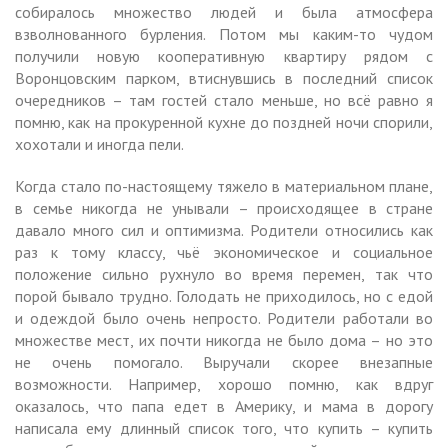
собиралось множество людей и была атмосфера
взволнованного бурления. Потом мы каким-то чудом
получили новую кооперативную квартиру рядом с
Воронцовским парком, втиснувшись в последний список
очередников – там гостей стало меньше, но всё равно я
помню, как на прокуренной кухне до поздней ночи спорили,
хохотали и иногда пели.
Когда стало по-настоящему тяжело в материальном плане,
в семье никогда не унывали – происходящее в стране
давало много сил и оптимизма. Родители относились как
раз к тому классу, чьё экономическое и социальное
положение сильно рухнуло во время перемен, так что
порой бывало трудно. Голодать не приходилось, но с едой
и одеждой было очень непросто. Родители работали во
множестве мест, их почти никогда не было дома – но это
не очень помогало. Выручали скорее внезапные
возможности. Например, хорошо помню, как вдруг
оказалось, что папа едет в Америку, и мама в дорогу
написала ему длинный список того, что купить – купить