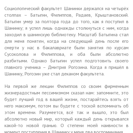
Социологический факультет Шанинки держался на четырёх
столпах – Батыгин, Филиппов, Радаев, Крыштановский.
Батыгин умер за полтора года до того, как я поступил в
Шанинку; я успел лишь однажды столкнуться с ним, когда
заходил в шанинскую библиотеку. Масштаб Батыгина стал
для меня понятен, когда на следующий день после его
смерти у нас в бакалавриате были занятия по курсам
Сусоколова и Филиппова, и оба были абсолютно
разбитыми. Однако Батыгин успел подготовить своего
главного ученика – Дмитрия Рогозина. Когда я пришёл в
Шанинку, Рогозин уже стал деканом факультета.
На первой же лекции Филиппов со своим фирменным
жизнерадостным пессимизмом сказал нам: запомните, это
будет лучший год в вашей жизни, постарайтесь взять от
него максимум, потом вы будете с тоской вспоминать об
этом времени. Разумеется, всё так и вышло, это был
абсолютно новый мир, который каждый день открывался
какой-то новой гранью. О степени моей наивности в
момент поступления в Шанинку у меня два воспоминания.