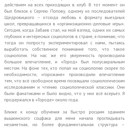
действием на всех приходящих в клуб. В тот момент он
был близок к Сергею Попову, одному из последователей
Щедровицкого – отсюда любовь к формату выездных
школ, превращавшихся в «организационно-деловые игры».
Сегодня, когда Забаев стал, на мой взгляд, одних их самых
глубоких и интересных социологов в стране, я понимаю, что
тогда он попросту экспериментировал с нами, пытаясь
выработать собственное понимание того, что такое
социология. На нас же его уверенность производила
большое впечатление, и «Город» был полусакральным
местом. На фоне тех, кто попал на социологию скорее по
необходимости, «горожане» производили впечатление
тем, что всё свободное время посвящали социологическим
исследованиям и чтению социологической классики. Они
были фанатиками и было видно, что у них всё всерьёз. Я
продержался в «Городе» около года.
Ближе к концу обучения за быстро росшим зданием
вышкинского соцфака для меня начала проглядывать
незаметная, но более фундаментальная структура –