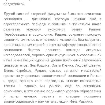
подготовкой.
Другой сильной стороной факультета была экономическая
социология – дисциплина, которую начиная ещё с
перестроечного периода с большим энтузиазмом начал
развивать молодой экономист Вадим Радаев.
Перебравшись в социологию, Радаев сохранил присущую
экономистам ясность и чёткость мышления. Благодаря его
организационным способностям на кафедре экономической
социологии быстро возникла команда активных
исследователей, хорошо ориентирующихся в современной
науке и читающих курсы на уровне приличных зарубежных
университетов: Яна Рощина, Ольга Кузина, Андрей Шевчук,
Денис Стребков. Радаев быстро запустил масштабный
проект по укоренению экономической социологии в России
и среди прочего стал переводить многие классические
тексты – однако мы учились ещё по английским
оригиналам, и это сильно поднимало уровень образования.
Я успел немного застать и старшее поколение
экономсоциологов – нам читала лекции Инна Рывкина.