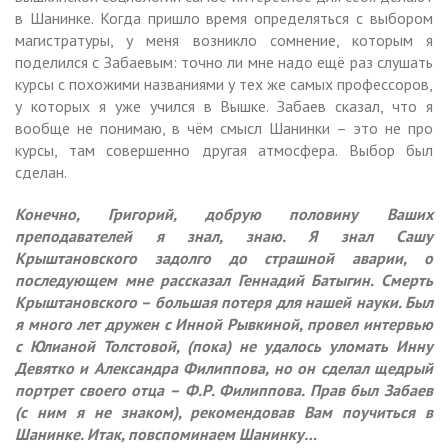
в Шанинке. Когда пришло время определяться с выбором
магистратуры, у меня возникло сомнение, которым я
поделился с Забаевым: точно ли мне надо ещё раз слушать
курсы с похожими названиями у тех же самых профессоров,
у которых я уже учился в Вышке. Забаев сказал, что я
вообще не понимаю, в чём смысл Шанинки – это не про
курсы, там совершенно другая атмосфера. Выбор был
сделан.
Конечно, Григорий, добрую половину Ваших
преподавателей я знал, знаю. Я знал Сашу
Крыштановского задолго до страшной аварии, о
последующем мне рассказал Геннадий Батыгин. Смерть
Крыштановского – большая потеря для нашей науки. Был
я много лет дружен с Инной Рывкиной, провел интервью
с Юлианой Толстовой, (пока) не удалось уломать Инну
Девятко и Александра Филиппова, но он сделал щедрый
портрет своего отца – Ф.Р. Филиппова. Прав был Забаев
(с ним я не знаком), рекомендовав Вам поучиться в
Шанинке. Итак, повспоминаем Шанинку…