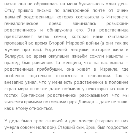
назад она не обрушилась на меня буквально в один день.
Отцу пришло письмо по электронной почте от очень
дальней родственницы, которая составляла в Интернете
генеалогическое древо, занималась розысками
родственников и обнаружила его. Эта родственница
представляет ветвь семьи, которая нами считалась
пропавшей во время Второй Мировой войны (а они так же
думали про нас). Родителей дедушки, которые жили в
Беларуси, во время оккупации живьём сожгли нацисты –
прадед был раввином. Та женщина, что на нас вышла –
родственница прабабушки, она живёт в Израиле, где
особенно тщательно относятся к генеалогии. Так я
внезапно узнал, что у меня есть родственники в половине
стран мира и позже даже побывал у некоторых из них в
гостях. Британские родственники рассказывают, что мы
являемся прямыми потомками царя Давида – даже не знаю,
как к этому относиться.
У деда было трое сыновей и две дочери (старшая из них
умерла совсем молодой). Старший сын, Эрик, был гордостью