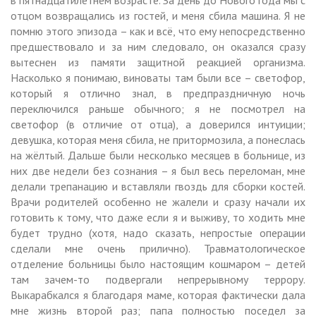
отцом возвращались из гостей, и меня сбила машина. Я не
помню этого эпизода – как и всё, что ему непосредственно
предшествовало и за ним следовало, он оказался сразу
вытеснен из памяти защитной реакцией организма.
Насколько я понимаю, виноваты там были все – светофор,
который я отлично знал, в предпраздничную ночь
переключился раньше обычного; я не посмотрел на
светофор (в отличие от отца), а доверился интуиции;
девушка, которая меня сбила, не притормозила, а понеслась
на жёлтый. Дальше были несколько месяцев в больнице, из
них две недели без сознания – я был весь переломан, мне
делали трепанацию и вставляли гвоздь для сборки костей.
Врачи родителей особенно не жалели и сразу начали их
готовить к тому, что даже если я и выживу, то ходить мне
будет трудно (хотя, надо сказать, непростые операции
сделали мне очень прилично). Травматологическое
отделение больницы было настоящим кошмаром – детей
там зачем-то подвергали непрерывному террору.
Выкарабкался я благодаря маме, которая фактически дала
мне жизнь второй раз; папа полностью поседел за