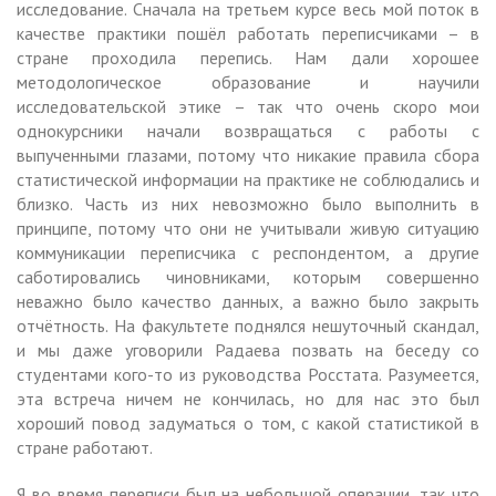
исследование. Сначала на третьем курсе весь мой поток в
качестве практики пошёл работать переписчиками – в
стране проходила перепись. Нам дали хорошее
методологическое образование и научили
исследовательской этике – так что очень скоро мои
однокурсники начали возвращаться с работы с
выпученными глазами, потому что никакие правила сбора
статистической информации на практике не соблюдались и
близко. Часть из них невозможно было выполнить в
принципе, потому что они не учитывали живую ситуацию
коммуникации переписчика с респондентом, а другие
саботировались чиновниками, которым совершенно
неважно было качество данных, а важно было закрыть
отчётность. На факультете поднялся нешуточный скандал,
и мы даже уговорили Радаева позвать на беседу со
студентами кого-то из руководства Росстата. Разумеется,
эта встреча ничем не кончилась, но для нас это был
хороший повод задуматься о том, с какой статистикой в
стране работают.
Я во время переписи был на небольшой операции, так что