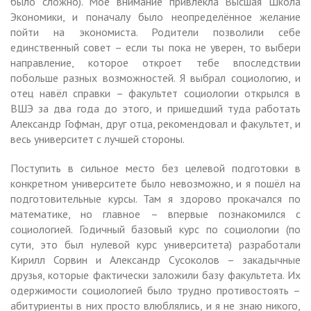
было сложно). Моё внимание привлекла Высшая Школа
Экономики, и поначалу было неопределённое желание
пойти на экономиста. Родители позволили себе
единственный совет – если ты пока не уверен, то выбери
направление, которое откроет тебе впоследствии
побольше разных возможностей. Я выбрал социологию, и
отец навёл справки – факультет социологии открылся в
ВШЭ за два года до этого, и пришедший туда работать
Александр Гофман, друг отца, рекомендовал и факультет, и
весь университет с лучшей стороны.
Поступить в сильное место без целевой подготовки в
конкретном университете было невозможно, и я пошёл на
подготовительные курсы. Там я здорово прокачался по
математике, но главное – впервые познакомился с
социологией. Годичный базовый курс по социологии (по
сути, это был нулевой курс университета) разработали
Кирилл Сорвин и Александр Сусоколов – закадычные
друзья, которые фактически заложили базу факультета. Их
одержимости социологией было трудно противостоять –
абитуриенты в них просто влюблялись, и я не знаю никого,