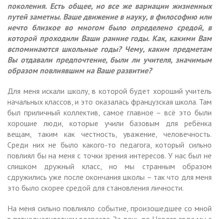
поколения. Есть общее, но все же вариации жизненных
путей заметны. Ваше движение в науку, в философию или
нечто близкое во многом было определено средой, в
которой проходили Ваши ранние годы. Как, какими Вам
вспоминаются школьные годы? Чему, каким предметам
Вы отдавали предпочтение, были ли учителя, значимым
образом повлиявшим на Ваше развитие?
Для меня искали школу, в которой будет хороший учитель
начальных классов, и это оказалась французская школа. Там
был приличный коллектив, самое главное – всё это были
хорошие люди, которые учили базовым для ребёнка
вещам, таким как честность, уважение, человечность.
Среди них не было какого-то педагога, который сильно
повлиял бы на меня с точки зрения интересов. У нас был не
слишком дружный класс, но мы странным образом
сдружились уже после окончания школы – так что для меня
это было скорее средой для становления личности.
На меня сильно повлияло событие, произошедшее со мной
в пятнадцатилетнем возрасте. За день до Нового года мы с