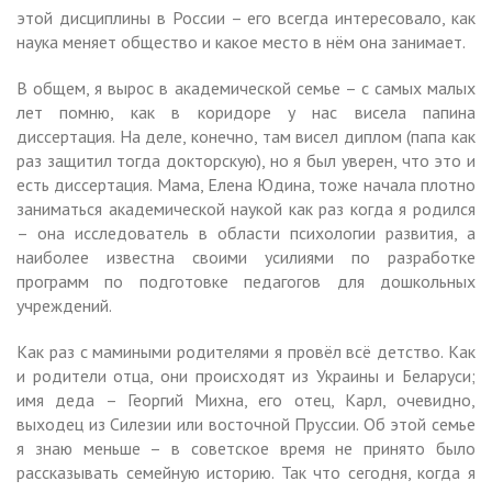
этой дисциплины в России – его всегда интересовало, как
наука меняет общество и какое место в нём она занимает.
В общем, я вырос в академической семье – с самых малых
лет помню, как в коридоре у нас висела папина
диссертация. На деле, конечно, там висел диплом (папа как
раз защитил тогда докторскую), но я был уверен, что это и
есть диссертация. Мама, Елена Юдина, тоже начала плотно
заниматься академической наукой как раз когда я родился
– она исследователь в области психологии развития, а
наиболее известна своими усилиями по разработке
программ по подготовке педагогов для дошкольных
учреждений.
Как раз с мамиными родителями я провёл всё детство. Как
и родители отца, они происходят из Украины и Беларуси;
имя деда – Георгий Михна, его отец, Карл, очевидно,
выходец из Силезии или восточной Пруссии. Об этой семье
я знаю меньше – в советское время не принято было
рассказывать семейную историю. Так что сегодня, когда я