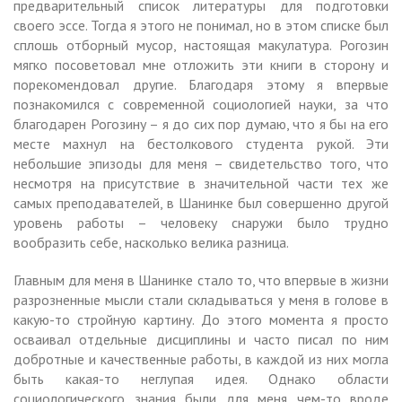
предварительный список литературы для подготовки
своего эссе. Тогда я этого не понимал, но в этом списке был
сплошь отборный мусор, настоящая макулатура. Рогозин
мягко посоветовал мне отложить эти книги в сторону и
порекомендовал другие. Благодаря этому я впервые
познакомился с современной социологией науки, за что
благодарен Рогозину – я до сих пор думаю, что я бы на его
месте махнул на бестолкового студента рукой. Эти
небольшие эпизоды для меня – свидетельство того, что
несмотря на присутствие в значительной части тех же
самых преподавателей, в Шанинке был совершенно другой
уровень работы – человеку снаружи было трудно
вообразить себе, насколько велика разница.
Главным для меня в Шанинке стало то, что впервые в жизни
разрозненные мысли стали складываться у меня в голове в
какую-то стройную картину. До этого момента я просто
осваивал отдельные дисциплины и часто писал по ним
добротные и качественные работы, в каждой из них могла
быть какая-то неглупая идея. Однако области
социологического знания были для меня чем-то вроде