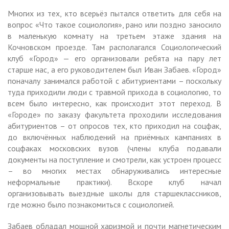
Многих из тех, кто всерьёз пытался ответить для себя на
вопрос «Что такое социология», рано или поздно заносило
в маленькую комнату на третьем этаже здания на
Кочновском проезде. Там располагался Социологический
клуб «Город» — его организовали ребята на пару лет
старше нас, а его руководителем был Иван Забаев. «Город»
поначалу занимался работой с абитуриентами – поскольку
туда приходили люди с травмой прихода в социологию, то
всем было интересно, как происходит этот переход. В
«Городе» по заказу факультета проходили исследования
абитуриентов – от опросов тех, кто приходил на соцфак,
до включённых наблюдений на приёмных кампаниях в
соцфаках московских вузов (члены клуба подавали
документы на поступление и смотрели, как устроен процесс
– во многих местах обнаруживались интересные
неформальные практики). Вскоре клуб начал
организовывать выездные школы для старшеклассников,
где можно было познакомиться с социологией.
Забаев обладал мощной харизмой и почти магнетическим