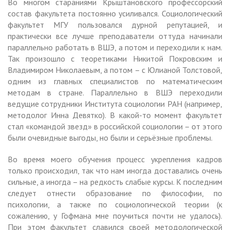
Во многом стараниями Крыштановского профессорский
состав факультета постоянно усиливался. Социологический
факультет МГУ пользовался дурной репутацией, и
практически все лучше преподаватели оттуда начинали
параллельно работать в ВШЭ, а потом и переходили к нам.
Так произошло с теоретиками Никитой Покровским и
Владимиром Николаевым, а потом – с Юлианой Толстовой,
одним из главных специалистов по математическим
методам в стране. Параллельно в ВШЭ переходили
ведущие сотрудники Института социологии РАН (например,
методолог Инна Девятко). В какой-то момент факультет
стал «командой звезд» в российской социологии – от этого
были очевидные выгоды, но были и серьёзные проблемы.
Во время моего обучения процесс укрепления кадров
только происходил, так что нам иногда доставались очень
сильные, а иногда – на редкость слабые курсы. К последним
следует отнести образование по философии, по
психологии, а также по социологической теории (к
сожалению, у Гофмана мне поучиться почти не удалось).
При этом факультет славился своей методологической