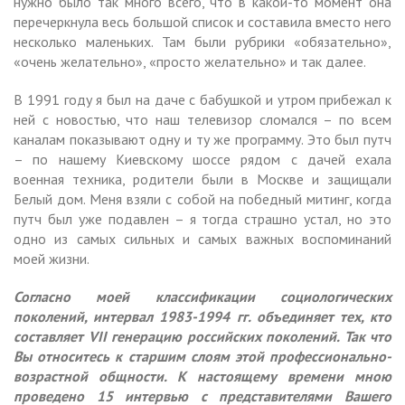
нужно было так много всего, что в какой-то момент она
перечеркнула весь большой список и составила вместо него
несколько маленьких. Там были рубрики «обязательно»,
«очень желательно», «просто желательно» и так далее.
В 1991 году я был на даче с бабушкой и утром прибежал к
ней с новостью, что наш телевизор сломался – по всем
каналам показывают одну и ту же программу. Это был путч
– по нашему Киевскому шоссе рядом с дачей ехала
военная техника, родители были в Москве и защищали
Белый дом. Меня взяли с собой на победный митинг, когда
путч был уже подавлен – я тогда страшно устал, но это
одно из самых сильных и самых важных воспоминаний
моей жизни.
Согласно моей классификации социологических
поколений, интервал 1983-1994 гг. объединяет тех, кто
составляет
VII
генерацию российских поколений. Так что
Вы относитесь к старшим слоям этой профессионально-
возрастной общности. К настоящему времени мною
проведено 15 интервью с представителями Вашего