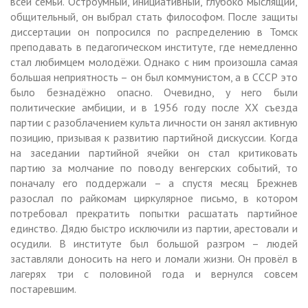
всей семьи. Остроумный, инициативный, глубоко мыслящий,
общительный, он выбрал стать философом. После защиты
диссертации он попросился по распределению в Томск
преподавать в педагогическом институте, где немедленно
стал любимцем молодёжи. Однако с ним произошла самая
большая неприятность – он был коммунистом, а в СССР это
было безнадёжно опасно. Очевидно, у него были
политические амбиции, и в 1956 году после ХХ съезда
партии с разоблачением культа личности он занял активную
позицию, призывая к развитию партийной дискуссии. Когда
на заседании партийной ячейки он стал критиковать
партию за молчание по поводу венгерских событий, то
поначалу его поддержали – а спустя месяц Брежнев
разослал по райкомам циркулярное письмо, в котором
потребовал прекратить попытки расшатать партийное
единство. Дядю быстро исключили из партии, арестовали и
осудили. В институте был большой разгром – людей
заставляли доносить на него и ломали жизни. Он провёл в
лагерях три с половиной года и вернулся совсем
постаревшим.