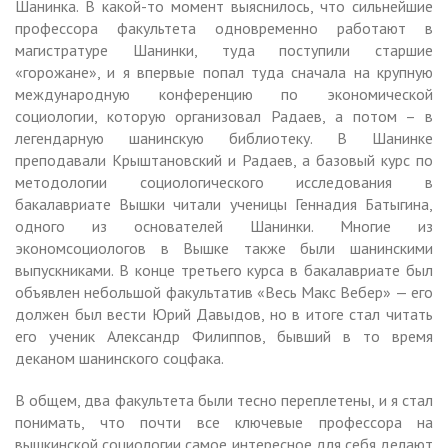
Шанинка. В какой-то момент выяснилось, что сильнейшие
профессора факультета одновременно работают в
магистратуре Шанинки, туда поступили старшие
«горожане», и я впервые попал туда сначала на крупную
международную конференцию по экономической
социологии, которую организовал Радаев, а потом – в
легендарную шанинскую библиотеку. В Шанинке
преподавали Крыштановский и Радаев, а базовый курс по
методологии социологического исследования в
бакалавриате Вышки читали ученицы Геннадия Батыгина,
одного из основателей Шанинки. Многие из
экономсоциологов в Вышке также были шанинскими
выпускниками. В конце третьего курса в бакалавриате был
объявлен небольшой факультатив «Весь Макс Вебер» — его
должен был вести Юрий Давыдов, но в итоге стал читать
его ученик Александр Филиппов, бывший в то время
деканом шанинского соцфака.
В общем, два факультета были тесно переплетены, и я стал
понимать, что почти все ключевые профессора на
вышкинской социологии самое интересное для себя делают