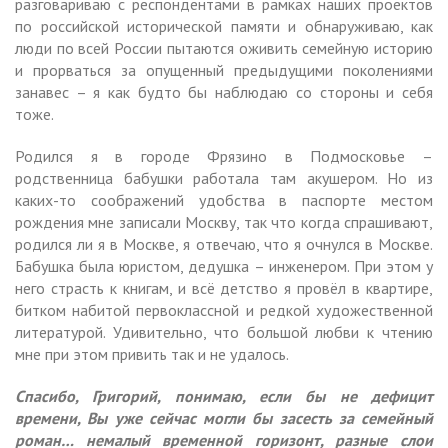
разговариваю с респондентами в рамках наших проектов
по российской исторической памяти и обнаруживаю, как
люди по всей России пытаются оживить семейную историю
и прорваться за опущенный предыдущими поколениями
занавес – я как будто бы наблюдаю со стороны и себя
тоже.
Родился я в городе Фрязино в Подмосковье –
родственница бабушки работала там акушером. Но из
каких-то соображений удобства в паспорте местом
рождения мне записали Москву, так что когда спрашивают,
родился ли я в Москве, я отвечаю, что я очнулся в Москве.
Бабушка была юристом, дедушка – инженером. При этом у
него страсть к книгам, и всё детство я провёл в квартире,
битком набитой первоклассной и редкой художественной
литературой. Удивительно, что большой любви к чтению
мне при этом привить так и не удалось.
Спасибо, Григорий, понимаю, если бы не дефицит
времени, Вы уже сейчас могли бы засесть за семейный
роман… немалый временной горизонт, разные слои