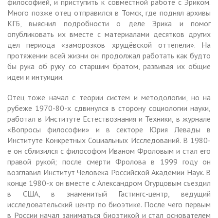
философией, и приступить к совместной работе с Эриком.
Много позже отец отправился в Томск, где поднял архивы
КГБ, выяснил подробности о деле Эрика и помог
опубликовать их вместе с материалами десятков других
дел периода «заморозков хрущёвской оттепели». На
протяжении всей жизни он продолжал работать как будто
бы рука об руку со старшим братом, развивая их общие
идеи и интуиции.
Отец тоже начал с теории систем и методологии, но на
рубеже 1970-80-х сдвинулся в сторону социологии науки,
работал в Институте Естествознания и Техники, в журнале
«Вопросы философии» и в секторе Юрия Левады в
Институте Конкретных Социальных Исследований. В 1980-
е он сблизился с философом Иваном Фроловым и стал его
правой рукой; после смерти Фролова в 1999 году он
возглавил Институт Человека Российской Академии Наук. В
конце 1980-х он вместе с Александром Огурцовым съездил
в США, в знаменитый Гастингс-центр, ведущий
исследовательский центр по биоэтике. После чего первым
в России начал заниматься биоэтикой и стал основателем