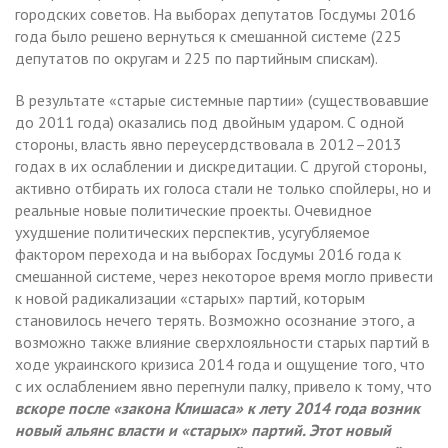
городских советов. На выборах депутатов Госдумы 2016
года было решено вернуться к смешанной системе (225
депутатов по округам и 225 по партийным спискам).
В результате «старые системные партии» (существовавшие
до 2011 года) оказались под двойным ударом. С одной
стороны, власть явно переусердствовала в 2012–2013
годах в их ослаблении и дискредитации. С другой стороны,
активно отбирать их голоса стали не только спойлеры, но и
реальные новые политические проекты. Очевидное
ухудшение политических перспектив, усугубляемое
фактором перехода и на выборах Госдумы 2016 года к
смешанной системе, через некоторое время могло привести
к новой радикализации «старых» партий, которым
становилось нечего терять. Возможно осознание этого, а
возможно также влияние сверхлояльности старых партий в
ходе украинского кризиса 2014 года и ощущение того, что
с их ослаблением явно перегнули палку, привело к тому, что
вскоре после «закона Клишаса» к лету 2014 года возник
новый альянс власти и «старых» партий. Этот новый