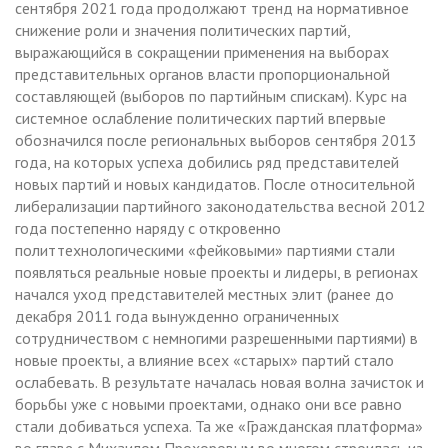
сентября 2021 года продолжают тренд на нормативное
снижение роли и значения политических партий,
выражающийся в сокращении применения на выборах
представительных органов власти пропорциональной
составляющей (выборов по партийным спискам). Курс на
системное ослабление политических партий впервые
обозначился после региональных выборов сентября 2013
года, на которых успеха добились ряд представителей
новых партий и новых кандидатов. После относительной
либерализации партийного законодательства весной 2012
года постепенно наряду с откровенно
политтехнологическими «фейковыми» партиями стали
появляться реальные новые проекты и лидеры, в регионах
начался уход представителей местных элит (ранее до
декабря 2011 года вынужденно ограниченных
сотрудничеством с немногими разрешенными партиями) в
новые проекты, а влияние всех «старых» партий стало
ослабевать. В результате началась новая волна зачисток и
борьбы уже с новыми проектами, однако они все равно
стали добиваться успеха. Та же «Гражданская платформа»
во главе с Михаилом Прохоровым во многом строилась из