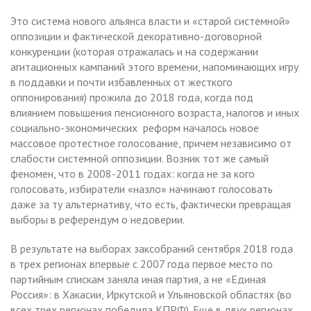
Это система нового альянса власти и «старой системной»
оппозиции и фактической декоративно-договорной
конкуренции (которая отражалась и на содержании
агитационных кампаний этого времени, напоминающих игру
в поддавки и почти избавленных от жесткого
оппонирования) прожила до 2018 года, когда под
влиянием повышения пенсионного возраста, налогов и иных
социально-экономических реформ началось новое
массовое протестное голосование, причем независимо от
слабости системной оппозиции. Возник тот же самый
феномен, что в 2008-2011 годах: когда не за кого
голосовать, избиратели «назло» начинают голосовать
даже за ту альтернативу, что есть, фактически превращая
выборы в референдум о недоверии.
В результате на выборах заксобраний сентября 2018 года
в трех регионах впервые с 2007 года первое место по
партийным спискам заняла иная партия, а не «Единая
Россия»: в Хакасии, Иркутской и Ульяновской областях (во
всех трех регионах победила КПРФ). Еще в двух регионах