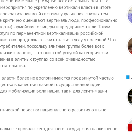
ь немногим меньше (46%). Во всех остальных элитных
мероприятия по укреплению вертикали власти в итоге
юрократизации всей системы управления, снизив тем
е критично оценивают вертикаль люди, профессионально
ерты), армейские офицеры и предприниматели. Таким
слуги по перманентной вертикализации российской
екистов» продолжают считать свою услугу полезной. Что
требителей, поскольку элитные группы более всех
изки к власти, — то они этой услугой категорически
ения в элитных группах со всей очевидностью
тоятельства.
и власти более не воспринимаются продвинутой частью
щества в качестве главной государственной идеи;
для мобилизации воли нации, так и для легитимации
итической повестки национального развития отныне
нальные провалы сегодняшнего государства на жизненно