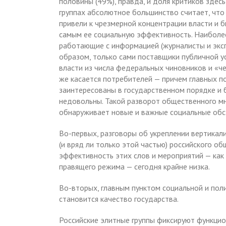
половины (49%), правда, и доля критиков здес
группах абсолютное большинство считает, что 
привели к чрезмерной концентрации власти и б
самым ее социальную эффективность. Наиболе
работающие с информацией (журналисты и эксп
образом, только сами поставщики публичной у
власти из числа федеральных чиновников и «ч
же касается потребителей — причем главных по
заинтересованы в государственном порядке и бл
недовольны. Такой разворот общественного мн
обнаруживает новые и важные социальные обс
Во-первых, разговоры об укреплении вертикал
(и вряд ли только этой частью) российского об
эффективность этих слов и мероприятий — как 
правящего режима — сегодня крайне низка.
Во-вторых, главным пунктом социальной и пол
становится качество государства.
Российские элитные группы фиксируют функцио