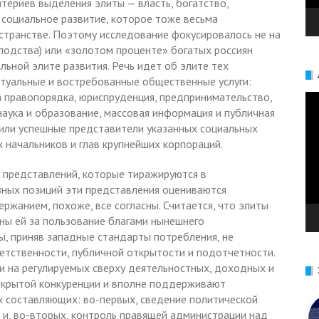
териев выделения элиты — власть, богатство,
 социальное развитие, которое тоже весьма
странстве. Поэтому исследование фокусировалось не на
сподства) или «золотом проценте» богатых россиян
альной элите развития. Речь идет об элите тех
ктуальные и востребованные общественные услуги:
а правопорядка, юриспруденция, предпринимательство,
Ви
наука и образование, массовая информация и публичная
вили успешные представители указанных социальных
х начальников и глав крупнейших корпораций.
 представлений, которые тиражируются в
зных позиций эти представления оцениваются
ержанием, похоже, все согласны. Считается, что элиты
рны ей за пользование благами нынешнего
ы, приняв западные стандарты потребления, не
етственности, публичной открытости и подотчетности.
ли на регулируемых сверху деятельностных, доходных и
открытой конкуренции и вполне поддерживают
ых составляющих: во-первых, сведение политической
 и, во-вторых, контроль правящей администрации над