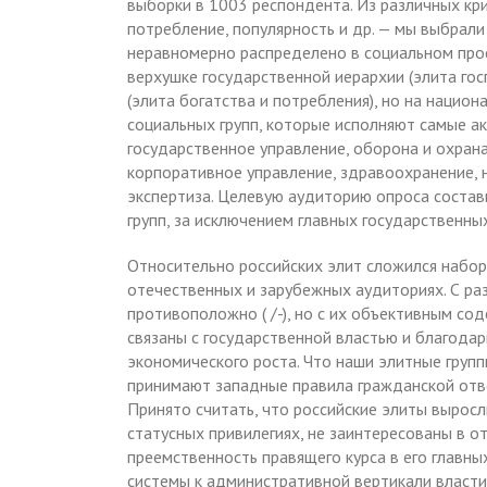
выборки в 1003 респондента. Из различных кри
потребление, популярность и др. — мы выбрали
неравномерно распределено в социальном про
верхушке государственной иерархии (элита го
(элита богатства и потребления), но на национ
социальных групп, которые исполняют самые а
государственное управление, оборона и охран
корпоративное управление, здравоохранение, 
экспертиза. Целевую аудиторию опроса соста
групп, за исключением главных государственны
Относительно российских элит сложился набор
отечественных и зарубежных аудиториях. С ра
противоположно ( /-), но с их объективным сод
связаны с государственной властью и благода
экономического роста. Что наши элитные групп
принимают западные правила гражданской отв
Принято считать, что российские элиты вырос
статусных привилегиях, не заинтересованы в 
преемственность правящего курса в его главн
системы к административной вертикали власти