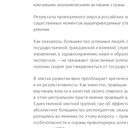
ключевыми экономическими активами страны.
Результаты проведенного опроса российских э
существенных моментов вышеприведенные утве
ревизии.
Как оказалось, большинство успешных людей, 
государственной, гражданской и военной, служ
управлении, в здравоохранении, науке и образ
экспертизе, — не связывают свои личные успех
склонны скорее дистанцироваться от государст
В элитах развития явно преобладает критическ
и ее результативность. Как известно, правяща
вертикаль власти в качестве своего главного д
в этом центральном пункте мнение правящей а
Единственной элитной группой, где об эффект
абсолютное большинство респондентов, оказал
разошлись во мнениях по этому вопросу — пра
госбезопасности и охраны правопорядка доля