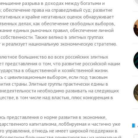
уменьшение разрыва в доходах между богатыми и
 обеспечение права на справедливый суд; развитие
егативных и крайне негативных оценок обнаруживает
ственных делах, как обеспечение свободных выборов,
жание единых рыночных правил, обеспечение личной
собственности. Также велико в элитных группах
т и реализует национальную экономическую стратегию.
лютное большинство во всех российских элитных
яет представления о том, что развитие российской нации
ударства в общественной и хозяйственной жизни.
сь с цивилизационным выбором, если под таковым
ития страны. Элитные группы практически едины в
изнедеятельности необходимо развивать на следующих
естве, в том числе над властью, плюс конкуренция в
ись представления о норме развития в экономике,
ударственного капитализма, лоббируемая и частично уже
го управления, отнюдь не имеет широкой поддержки в
м абсолютном большинстве ориентированы на нормальный