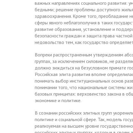
важных направлениях социального развития: 
бедными; решение проблемы доступного жилья;
здравоохранения. Кроме того, преобладание н
сферы явного неблагополучия в таких государ
развитие образования, установление и поддер
безопасности граждан и защита права частной 
недовольство тем, как государство определяе
Вопреки распространенным утверждениям абсо
группах, за исключением силовиков, не раздел
должно зиждиться на безусловном примате гос
Российская элита развития вполне определила
понимать выбор институциональных основ разв
понимании того, что национальные системы ж
базовых принципах: верховенство закона в общ
экономике и политике.
В сознании российских элитных групп укоренил
политике и социальной сфере. Так, модель гос
реализуемая на высшем уровне государственно
российских элитных группах, которые в свое