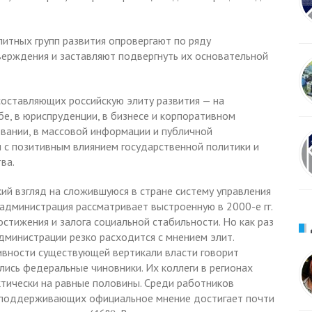
литных групп развития опровергают по ряду
рждения и заставляют подвергнуть их основательной
составляющих российскую элиту развития — на
бе, в юриспруденции, в бизнесе и корпоративном
овании, в массовой информации и публичной
и с позитивным влиянием государственной политики и
ва.
ий взгляд на сложившуюся в стране систему управления
я администрация рассматривает выстроенную в 2000-е гг.
остижения и залога социальной стабильности. Но как раз
дминистрации резко расходится с мнением элит.
ивности существующей вертикали власти говорит
ись федеральные чиновники. Их коллеги в регионах
ктически на равные половины. Среди работников
 поддерживающих официальное мнение достигает почти