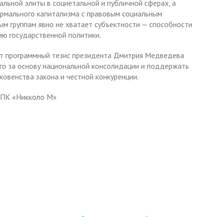
льной элиты в социетальной и публичной сферах, а
ормального капитализма с правовым социальным
ым группам явно не хватает субъектности — способности
ию государственной политики.
яют программный тезис президента Дмитрия Медведева
го за основу национальной консолидации и поддержать
ховенства закона и честной конкуренции.
 ЦПК «Никколо М»