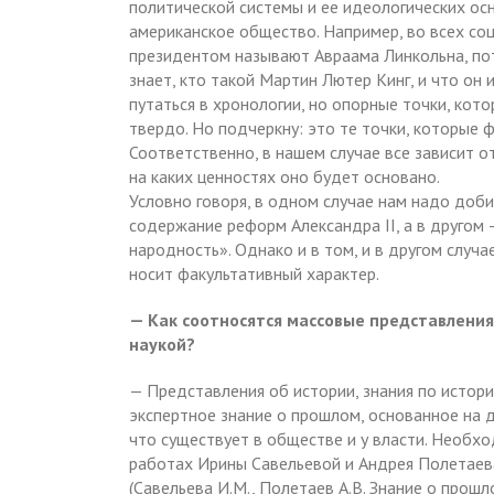
политической системы и ее идеологических ос
американское общество. Например, во всех с
президентом называют Авраама Линкольна, пот
знает, кто такой Мартин Лютер Кинг, и что он и
путаться в хронологии, но опорные точки, ко
твердо. Но подчеркну: это те точки, которые 
Соответственно, в нашем случае все зависит о
на каких ценностях оно будет основано.
Условно говоря, в одном случае нам надо доб
содержание реформ Александра II, а в другом
народность». Однако и в том, и в другом случ
носит факультативный характер.
— Как соотносятся массовые представления 
наукой?
— Представления об истории, знания по истории
экспертное знание о прошлом, основанное на д
что существует в обществе и у власти. Необхо
работах Ирины Савельевой и Андрея Полетаев
(Савельева И.М., Полетаев А.В. Знание о прошлом