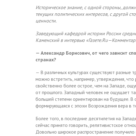
Историческое знание, с одной стороны, долж
текущих политических интересов, с другой ст
ценности.
Заведующий кафедрой истории России средне
Каменский в интервью «Газете.Ru—Комментар
— Александр Борисович, от чего зависит сп
странах?
— В различных культурах существуют разные т
можно встретить, например, утверждения, что
свойственно более острое, чем на Западе, ощ
от прошлого. Западный человек не ощущает та
большей степени ориентирован на будущее. В
формирующаяся с эпохи Возрождения вера в то
Более того, в последние десятилетия на Запа
сейчас принято говорить, релятивистское отно
Довольно широкое распространение получило п