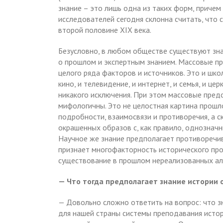
знание – это лишь одна из таких форм, причем
исследователей сегодня склонна считать, что 
второй половине XIX века.
Безусловно, в любом обществе существуют зн
о прошлом и экспертным знанием. Массовые п
целого ряда факторов и источников. Это и шко
кино, и телевидение, и интернет, и семья, и цер
никакого исключения. При этом массовые пред
мифологичны. Это не целостная картина прошло
подробности, взаимосвязи и противоречия, а 
окрашенных образов с, как правило, однознач
Научное же знание предполагает противоречи
признает многофакторность исторического проц
существование в прошлом нереализованных ал
— Что тогда предполагает знание истории
— Довольно сложно ответить на вопрос: что з
для нашей страны системы преподавания истори