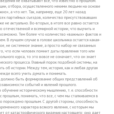
сведения не охватывают все, что известно о прошлом.
ции, отбора, осуществленного некими людьми на основе
но», а что нет. Так, например, еще 20 лет назад
всех партийных съездов, количество присутствовавших
же не актуально. Во-вторых, в итоге все равно остается
по отечественной и всемирной истории, что выучить и
возможно. Тем более что количество «важных» фактов и
м. В лучшем случае в голове школьника остается какая-
ое, не системное знание, а просто набор не связанных
о, что если человек помнит даты правления того или
ольного курса, то это вовсе не означает, что он знает
ческого процесса. Главный порок подобной системы, на
ать об истории. Между тем, история, как и любая другая
режде всего учить думать и понимать.
и должно быть формирование общих представлений об
мозависимости событий и явлений прошлого.
о обучение историческому мышлению, т. е. способности
с прошлым, понимать, что все, с чем мы сталкиваемся в
оно порождено прошлым. С другой стороны, способность
временного характера всякого явления, с которым мы
ет от катастрофического видения настоящего; оно дает