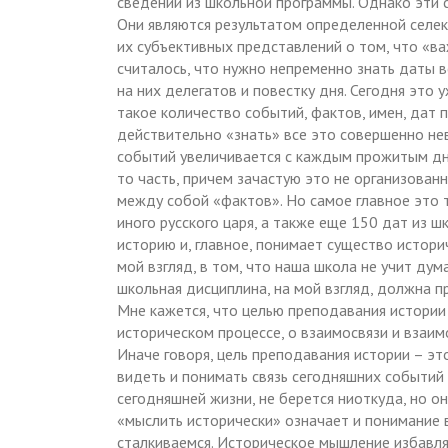
сведений из школьной программы. Однако эти 
Они являются результатом определенной селек
их субъективных представлений о том, что «важ
считалось, что нужно непременно знать даты 
на них делегатов и повестку дня. Сегодня это у
такое количество событий, фактов, имен, дат 
действительно «знать» все это совершенно не
событий увеличивается с каждым прожитым дне
то часть, причем зачастую это не организованн
между собой «фактов». Но самое главное это т
иного русского царя, а также еще 150 дат из шк
историю и, главное, понимает существо истори
мой взгляд, в том, что наша школа не учит дум
школьная дисциплина, на мой взгляд, должна п
Мне кажется, что целью преподавания истори
историческом процессе, о взаимосвязи и взаи
Иначе говоря, цель преподавания истории – эт
видеть и понимать связь сегодняшних событий 
сегодняшней жизни, не берется ниоткуда, но 
«мыслить исторически» означает и понимание 
сталкиваемся. Историческое мышление избавля