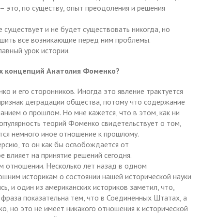
 – это, по существу, опыт преодоления и решения
 существует и не будет существовать никогда, но
решить все возникающие перед ним проблемы.
главный урок истории.
их концепций Анатолия Фоменко?
ко и его сторонников. Иногда это явление трактуется
 признак деградации общества, потому что содержание
анием о прошлом. Но мне кажется, что в этом, как ни
Популярность теорий Фоменко свидетельствует о том,
тся немного иное отношение к прошлому.
рсию, то он как бы освобождается от
 влияет на принятие решений сегодня.
м отношении. Несколько лет назад в одном
ошним историкам о состоянии нашей исторической науки
ь, и один из американских историков заметил, что,
а фраза показательна тем, что в Соединенных Штатах, а
ко, но это не имеет никакого отношения к исторической