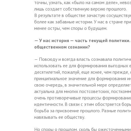
точны, узнать, как «было на самом деле», нево
лишь создает собственную версию прошлого.
В результате в обществе зачастую сосуществу
более как забавные истории. У нас в стране пр
менее остры, чем споры о будущем.
— У нас история — часть текущей политики.
общественном сознании?
— Повсюду и всегда власть сознавала политиче
использовать ее для формирования выгодных е
десятилетий, пожалуй, еще яснее, чем прежде,
принципиальное значение для формирования ин
свою очередь, в значительной мере определяе
актуальна для многих постсоветских, посткомм
очень противоречивые процессы формирования
идентичности. В связи с этим обостряется борьб
борьба за присвоение прошлого. Разные полит
навязывать ее обществу.
Но споры о прошлом, сколь бы ожесточенными он