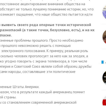
и постоянное акцентирование внимания общества на
обствует не только лучшему пониманию истории, но, что
возникает ощущение, что наше общество пытается идти
ы выявить своего рода опорные точки исторической
зногласий (а такие точки, безусловно, есть), и на их
ласие.
лезненные проблемы прошлого. Просто необходимо
ии прошлого невозможно решить с помощью
электронного голосования. К примеру, реальная роль
сколько человек проголосует за него как за злодея, а
ько угодно говорить с экрана телевизора, в том числе
империя и Советский Союз являли собой образец дружбы
 сами народы, составлявшие эти политические
иненные Штаты Америки.
азом, что в результате каждый американец помнит
ей страны.
ны со становлением современной американской