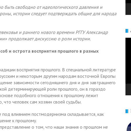
но быть свободно от идеологического давления и
ороны, истории следует подтверждать общие для народа
вековья и раннего нового времени РГГУ Александр
ии» продолжает дискуссию о роли истории.
Ви
особ и острота восприятия прошлого в разных
радиции восприятия прошлого. В специальной литературе
 русским и некоторым другим народам восточной Европы
ущение зависимости сегодняшнего дня и дня завтрашнего
кой детерминирующей роли прошлого, он в гораздо
 основе подобного отношения к прошлому лежит
, что человек сам хозяин своей судьбы.
де под влиянием постмодернизма складывается, как
шение к прошлому.
редставление о том, что наши знания о прошлом не