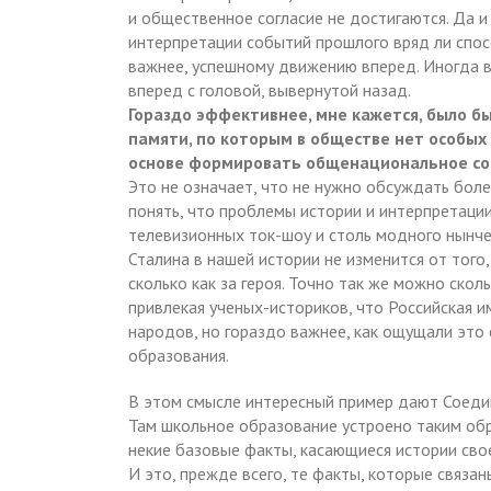
и общественное согласие не достигаются. Да 
интерпретации событий прошлого вряд ли спос
важнее, успешному движению вперед. Иногда 
вперед с головой, вывернутой назад.
Гораздо эффективнее, мне кажется, было б
памяти, по которым в обществе нет особых ра
основе формировать общенациональное сог
Это не означает, что не нужно обсуждать бо
понять, что проблемы истории и интерпретац
телевизионных ток-шоу и столь модного нынче 
Сталина в нашей истории не изменится от того, 
сколько как за героя. Точно так же можно скол
привлекая ученых-историков, что Российская 
народов, но гораздо важнее, как ощущали это
образования.
В этом смысле интересный пример дают Соед
Там школьное образование устроено таким обр
некие базовые факты, касающиеся истории сво
И это, прежде всего, те факты, которые связа