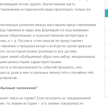
 возникшая позже других. Значительная часть
становление исторической науки произошло только во
ачительные различия между массовыми представлениями
редставления в наши дни формируются под влиянием
льное образование, и художественная литература, и
ковь, и т. д. Россия в этом смысле не представляет
ставления о прошлом везде и всегда по своей природе
го, на которой можно разглядеть все детали,
скорее некий обобщенный образ или набор эмоционально
ными ценностными характеристиками.
вость и неоднозначность событий прошлого, оно
есса, роль в нем отдельных личностей и случайностей,
ьтернатив.
 обычным человеком?
начит знать историю? Если исходить из традиционной
и, то знание истории – это знание совокупности