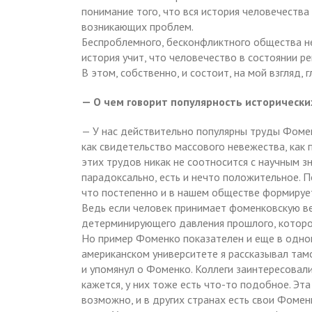
понимание того, что вся история человечества
возникающих проблем.
Беспроблемного, бесконфликтного общества не
история учит, что человечество в состоянии 
В этом, собственно, и состоит, на мой взгляд, 
— О чем говорит популярность историческ
— У нас действительно популярны труды Фомен
как свидетельство массового невежества, как
этих трудов никак не соотносится с научным зн
парадоксально, есть и нечто положительное. 
что постепенно и в нашем обществе формируе
Ведь если человек принимает фоменковскую ве
детерминирующего давления прошлого, которое
Но пример Фоменко показателен и еще в одно
американском университете я рассказывал там
и упомянул о Фоменко. Коллеги заинтересовалис
кажется, у них тоже есть что-то подобное. Эт
возможно, и в других странах есть свои Фомен