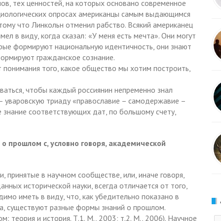
нов, тех ценностей, на которых основано современное
оциологических опросах американцы самым выдающимся
ому что Линкольн отменил рабство. Всякий американец
мел в виду, когда сказал: «У меня есть мечта». Они могут
торые формируют национальную идентичность, они знают
формируют гражданское сознание.
т понимания того, какое общество мы хотим построить,
иваться, чтобы каждый россиянин непременно знал
 — уваровскую триаду «православие – самодержавие –
ае знание соответствующих дат, по большому счету,
о прошлом с, условно говоря, академической
, принятые в научном сообществе, или, иначе говоря,
анных исторической науки, всегда отличается от того,
димо иметь в виду, что, как убедительно показано в
а, существуют разные формы знаний о прошлом.
: теория и история. Т.1. М., 2003; т.2. М., 2006). Научное