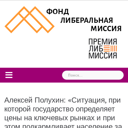
Skip
to
content
Найти:
Алексей Полухин: «Ситуация, при
которой государство определяет
цены на ключевых рынках и при
этом подкармливает население за