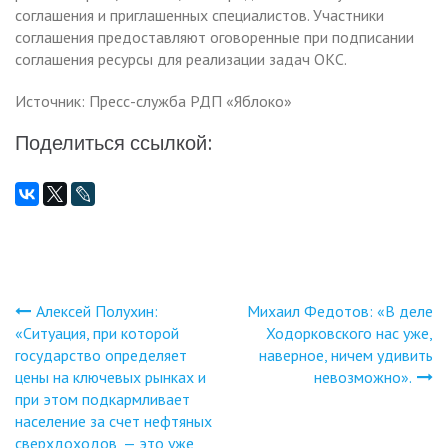
соглашения и приглашенных специалистов. Участники
соглашения предоставляют оговоренные при подписании
соглашения ресурсы для реализации задач ОКС.
Источник: Пресс-служба РДП «Яблоко»
Поделиться ссылкой:
Алексей Полухин:
Михаил Федотов: «В деле
Навигация
«Ситуация, при которой
Ходорковского нас уже,
государство определяет
наверное, ничем удивить
по
цены на ключевых рынках и
невозможно».
при этом подкармливает
записям
население за счет нефтяных
сверхдоходов, — это уже