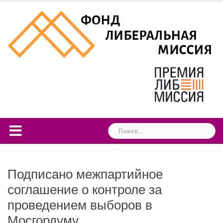
Skip
to
content
Найти:
Подписано межпартийное
соглашение о контроле за
проведением выборов в
Мосгордуму