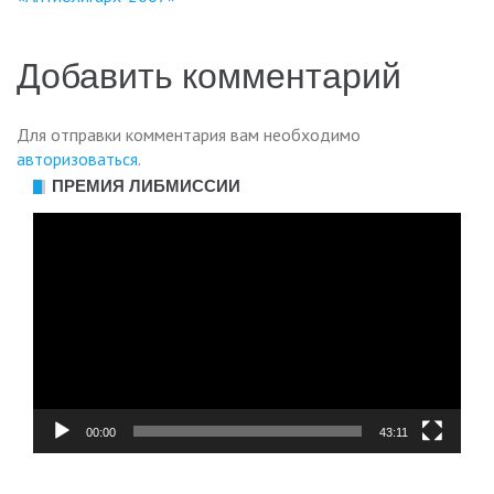
по
записям
Добавить комментарий
Для отправки комментария вам необходимо
авторизоваться
.
ПРЕМИЯ ЛИБМИССИИ
Видеоплеер
00:00
43:11