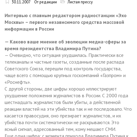
30.11.2007
От редакции
Листая прессу
Интервью с главным редактором радиостанции «Эхо
Москвы» – первого независимого средства массовой
информации в России
— Каково ваше мнение об эволюции медиа-сферы за
время президентства Владимира Путина?
— Очевидно, что ситуация ухудшилась. Практически все
телеканалы и частные газеты, созданные после распада
Советского Союза, перешли под контроль государства,
чаще всего с помощью крупных госкомпаний «Газпром» и
«Роснефть».
С другой стороны, две цифры хорошо иллюстрируют
ухудшение положения журналистов в России. С 2000 года
шестнадцать журналистов были убиты, а действенной
реакции властей на эти убийства так и не последовало. Что
касается правосудия, оно презирает журналистов, и их
убийства почти систематически не раскрываются. Это
ясный сигнал, адресованный тем, кому мешают СМИ.
Еще одна цифра: с момента прихода Владимира Путина к