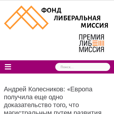
Skip
to
content
Найти:
Андрей Колесников: «Европа
получила еще одно
доказательство того, что
магистральным путем развития