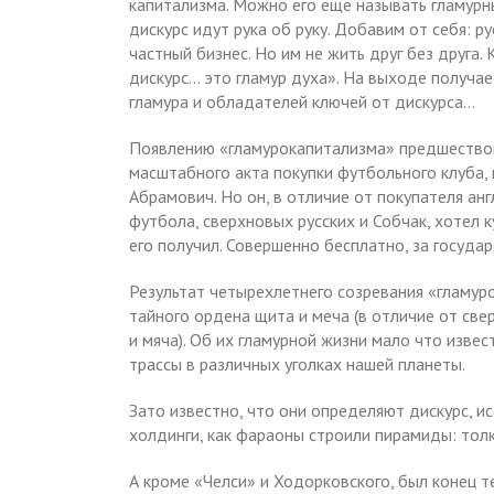
капитализма. Можно его еще называть гламурны
дискурс идут рука об руку. Добавим от себя: р
частный бизнес. Но им не жить друг без друга. К
дискурс… это гламур духа». На выходе получа
гламура и обладателей ключей от дискурса…
Появлению «гламурокапитализма» предшествов
масштабного акта покупки футбольного клуба, 
Абрамович. Но он, в отличие от покупателя ан
футбола, сверхновых русских и Собчак, хотел к
его получил. Совершенно бесплатно, за государ
Результат четырехлетнего созревания «гламур
тайного ордена щита и меча (в отличие от све
и мяча). Об их гламурной жизни мало что изве
трассы в различных уголках нашей планеты.
Зато известно, что они определяют дискурс, и
холдинги, как фараоны строили пирамиды: тол
А кроме «Челси» и Ходорковского, был конец т