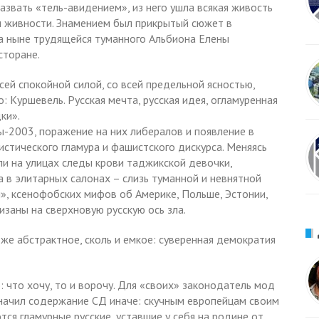
 назвать «тель-авидением», из него ушла всякая живость
 и живности. Знамением был прикрытый сюжет в
 а ныне трудящейся туманного Альбиона Елены
сторане.
сей спокойной силой, со всей предельной ясностью,
о: Куршевель. Русская мечта, русская идея, огламуренная
ки».
ы-2003, поражение на них либералов и появление в
истического гламура и фашистского дискурса. Меняясь
ли на улицах следы крови таджикской девочки,
а в элитарных салонах – слизь туманной и невнятной
, ксенофобских мифов об Америке, Польше, Эстонии,
низаны на сверхновую русскую ось зла.
же абстрактное, сколь и емкое: суверенная демократия
 что хочу, то и ворочу. Для «своих» законодатель мод
начил содержание СД иначе: скучным европейцам своим
тся гламурные русские, уставшие у себя на родине от