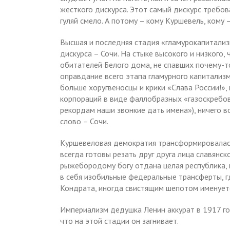
жесткого дискурса. Этот самый дискурс требова
гуляй смело. А потому – кому Куршевель, кому 
Высшая и последняя стадия «гламурокапитализм
дискурса – Сочи. На стыке высокого и низкого,
обитателей Белого дома, не спавших почему-то
оправдание всего этапа гламурного капитализм
больше хоругвеносцы и крики «Слава России!»
корпораций в виде фаллобразных «газоскребов
рекордам наши звонкие дать имена»), ничего в
слово – Сочи.
Куршевеловая демократия трансформировалась
всегда готовы резать друг друга лица славянск
рыжебородому богу отдана целая республика,
в себя изобильные федеральные трансферты, г
Кондрата, иногда свистящим шепотом именуетс
Империализм дедушка Ленин аккурат в 1917 го
что на этой стадии он загнивает.