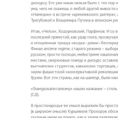
дискурсу. Его уже никак нельзя было с тех пор
ума, чего не скажешь о любой другой живости
«Намедни» о встрече «кремлевского диггера»,
Трегубовой и Владимира Путина в японском ре
Итак, «Челси», Ходорковский, Парфенов. И со в
последней прямотой, как удар гонга, прозвучал
и опошленная триада «водка–девки–беспоряд
Финал ancienе regime, старого режима – выбор
русском, прости господи, мейнстриме национал
местами, сверхновые гламур и дискурс оставля
вьетнамских студентов, кавказских торговцев, 
зауми фашистской «консервативной революции»
Грузии. Все эти страны, как на шампур, были на
«Гламурокапитализму» нашли название – столь 
(СД).
В простонародье ее смысл выразили бы просто:
(в широком смысле) Куршевеля Прохоров обоз
скудным умом не понять, как и зачем развлекаю