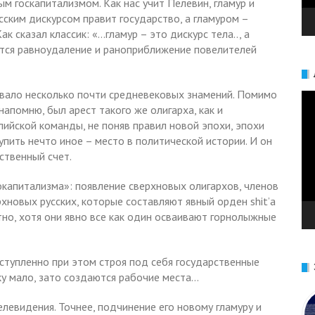
м госкапитализмом. Как нас учит Пелевин, гламур и
усским дискурсом правит государство, а гламуром –
ак сказал классик: «…гламур – это дискурс тела.., а
ется равноудаление и раноприближение повелителей
ало несколько почти средневековых знамений. Помимо
Ви
напомню, был арест такого же олигарха, как и
глийской команды, не поняв правил новой эпохи, эпохи
упить нечто иное – место в политической истории. И он
ственный счет.
окапитализма»: появление сверхновых олигархов, членов
рхновых русских, которые составляют явный орден shit’а
стно, хотя они явно все как один осваивают горнолыжные
сступленно при этом строя под себя государственные
ку мало, зато создаются рабочие места…
елевидения. Точнее, подчинение его новому гламуру и