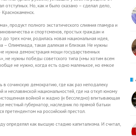
л отступных. Но, как и было сказано – сделал дело,
– Краснокаменск.
а», продукт полного экстатического слияния гламура и
 чиновничества и спортсменов, простых граждан и
 до трех ночи, родилась новая национальная идея,
а – Олимпиада, такая далекая и близкая. Не нужны
, не нужна демонстрация мощи государственных
», не нужны победы советского типа («мы хотим всем
ообще не нужно, когда есть одно маленькое, но емкое
 в сочинскую демократию, где как раз неподалеку
ой и неславянской национальностей, где на откуп юному
 истощенная войной и жадно (и бесследно) впитывающая
де местный губернатор, наследник по прямой батьки
я претендентом на российский престол.
ду определял как высшую стадию капитализма. И считал,