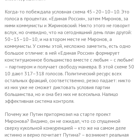
Когда-то побеждала условная схема 45–20–10–10. Это
голоса в процентах. «Единая Россия», затем Миронов, за
ними коммунисты и Жириновский. Никто этого не говорит
вслух, но очевидно, что на сегодняшний день план другой:
50–15–10–10, и на втором месте не Миронов, а
коммунисты. У схемы этой, несложно заметить, есть одно
большое отличие: в ней «Единая Россия» формирует
конституционное большинство вместе с любым – с любым!
– партнером и получает свободу маневра. В этой схеме 50
10 дают 317–318 голосов. Политический ресурс всех
остальных фракций, соответственно, резко падает: никто
из них уже не сможет диктовать условия партии
большинства, но и она без них не всесильна. Налицо
эффективная система контроля.
Почему же Путин притормозил на старте проект
Миронова? Видимо, он не ожидал, что со спущенной
сверху кукольной конкуренцией – кто же на самом деле
истинно и верно почитает Путина? – возникнет реальная