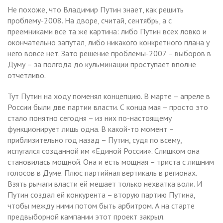
Не похоже, что Владимир Путин знает, как решить
проблему-2008. На дворе, считай, сентябрь, а с
преемниками все та же картина: либо Путин всех ловко и
окончательно запутал, либо никакого конкретного плана у
него вовсе нет. Зато решение проблемы-2007 – выборов в
Думу – за полгода до кульминации проступает вполне
отчетливо.
Тут Путин на ходу поменял концепцию. В марте – апреле в
России были две партии власти. С конца мая – просто это
стало понятно сегодня – из них по-настоящему
функционирует лишь одна. В какой-то момент –
приблизительно год назад – Путин, судя по всему,
испугался созданной им «Единой России». Слишком она
становилась мощной. Она и есть мощная – триста с лишним
голосов в Думе. Плюс партийная вертикаль в регионах.
Взять рычаги власти ей мешает только нехватка воли. И
Путин создал ей конкурента – вторую партию Путина,
чтобы между ними потом быть арбитром. А на старте
предвыборной кампании этот проект закрыл.