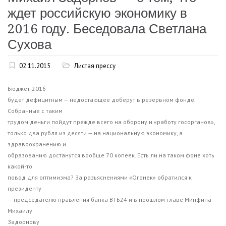
ждет российскую экономику в
2016 году. Беседовала Светлана
Сухова
02.11.2015
Листая прессу
Бюджет-2016
будет дефицитным — недостающее доберут в резервном фонде.
Собранные с таким
трудом деньги пойдут прежде всего на оборону и «работу госорганов»,
только два рубля из десяти — на национальную экономику, а
здравоохранению и
образованию достанутся вообще 70 копеек. Есть ли на таком фоне хоть
какой-то
повод для оптимизма? За разъяснениями «Огонек» обратился к
президенту
— председателю правления банка ВТБ24 и в прошлом главе Минфина
Михаилу
Задорнову