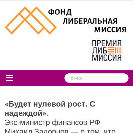
Skip
to
content
Найти:
«Будет нулевой рост. С
надеждой».
Экс-министр финансов РФ
Михаил Задорнов — о том, что