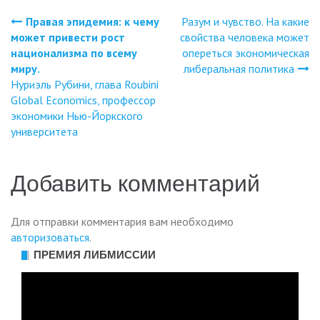
Правая эпидемия: к чему
Разум и чувство. На какие
Навигация
может привести рост
свойства человека может
национализма по всему
опереться экономическая
по
миру.
либеральная политика
Нуриэль Рубини, глава Roubini
записям
Global Economics, профессор
экономики Нью-Йоркского
университета
Добавить комментарий
Для отправки комментария вам необходимо
авторизоваться
.
ПРЕМИЯ ЛИБМИССИИ
Видеоплеер