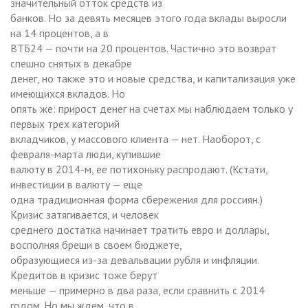
значительный отток средств из
банков. Но за девять месяцев этого года вклады выросли
на 14 процентов, а в
ВТБ24 — почти на 20 процентов. Частично это возврат
спешно снятых в декабре
денег, но также это и новые средства, и капитализация уже
имеющихся вкладов. Но
опять же: прирост денег на счетах мы наблюдаем только у
первых трех категорий
вкладчиков, у массового клиента — нет. Наоборот, с
февраля-марта люди, купившие
валюту в 2014-м, ее потихоньку распродают. (Кстати,
инвестиции в валюту — еще
одна традиционная форма сбережения для россиян.)
Кризис затягивается, и человек
среднего достатка начинает тратить евро и доллары,
восполняя бреши в своем бюджете,
образующиеся из-за девальвации рубля и инфляции.
Кредитов в кризис тоже берут
меньше — примерно в два раза, если сравнить с 2014
годом. Но мы ждем, что в