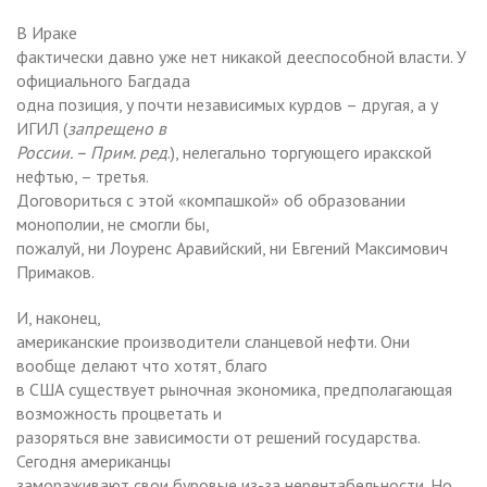
В Ираке
фактически давно уже нет никакой дееспособной власти. У
официального Багдада
одна позиция, у почти независимых курдов – другая, а у
ИГИЛ (
запрещено в
России. – Прим. ред
.), нелегально торгующего иракской
нефтью, – третья.
Договориться с этой «компашкой» об образовании
монополии, не смогли бы,
пожалуй, ни Лоуренс Аравийский, ни Евгений Максимович
Примаков.
И, наконец,
американские производители сланцевой нефти. Они
вообще делают что хотят, благо
в США существует рыночная экономика, предполагающая
возможность процветать и
разоряться вне зависимости от решений государства.
Сегодня американцы
замораживают свои буровые из-за нерентабельности. Но