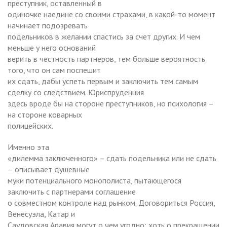
преступник, оставленный в
одиночке наедине со своими страхами, в какой-то момент
начинает подозревать
подельников в желании спастись за счет других. И чем
меньше у него оснований
верить в честность партнеров, тем больше вероятность
того, что он сам поспешит
их сдать, дабы успеть первым и заключить тем самым
сделку со следствием. Юриспруденция
здесь вроде бы на стороне преступников, но психология –
на стороне коварных
полицейских.
Именно эта
«дилемма заключенного» – сдать подельника или не сдать
– описывает душевные
муки потенциального монополиста, пытающегося
заключить с партнерами соглашение
о совместном контроле над рынком. Договориться Россия,
Венесуэла, Катар и
Саудовская Аравия могут о чем угодно: хоть о прекращении