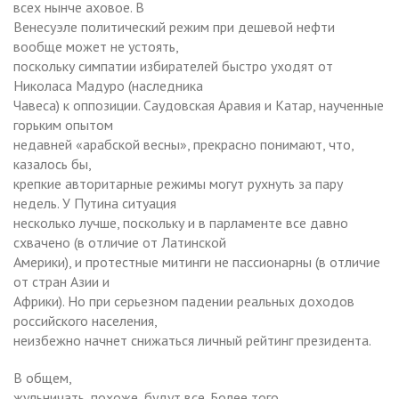
всех нынче аховое. В
Венесуэле политический режим при дешевой нефти
вообще может не устоять,
поскольку симпатии избирателей быстро уходят от
Николаса Мадуро (наследника
Чавеса) к оппозиции. Саудовская Аравия и Катар, наученные
горьким опытом
недавней «арабской весны», прекрасно понимают, что,
казалось бы,
крепкие авторитарные режимы могут рухнуть за пару
недель. У Путина ситуация
несколько лучше, поскольку и в парламенте все давно
схвачено (в отличие от Латинской
Америки), и протестные митинги не пассионарны (в отличие
от стран Азии и
Африки). Но при серьезном падении реальных доходов
российского населения,
неизбежно начнет снижаться личный рейтинг президента.
В общем,
жульничать, похоже, будут все. Более того,