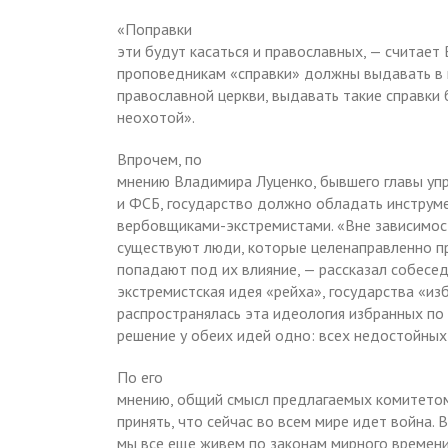
«Поправки
эти будут касаться и православных, — считает В
проповедникам «справки» должны выдавать в и
православной церкви, выдавать такие справки 
неохотой».
Впрочем, по
мнению Владимира Луценко, бывшего главы уп
и ФСБ, государство должно обладать инструм
вербовщиками-экстремистами. «Вне зависимост
существуют люди, которые целенаправленно п
попадают под их влияние, — рассказал собесед
экстремистская идея «рейха», государства «из
распространялась эта идеология избранных по к
решение у обеих идей одно: всех недостойных
По его
мнению, общий смысл предлагаемых комитетом
принять, что сейчас во всем мире идет война. 
мы все еще живем по законам мирного времени