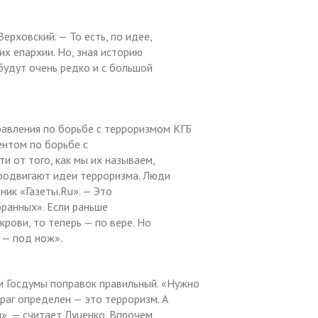
ерховский. — То есть, по идее,
х епархии. Но, зная историю
будут очень редко и с большой
равления по борьбе с терроризмом КГБ
ентом по борьбе с
и от того, как мы их называем,
родвигают идеи терроризма. Люди
ник «Газеты.Ru». — Это
бранных». Если раньше
рови, то теперь — по вере. Но
 — под нож».
 Госдумы поправок правильный. «Нужно
Враг определен — это терроризм. А
», — считает Луценко. Впрочем,