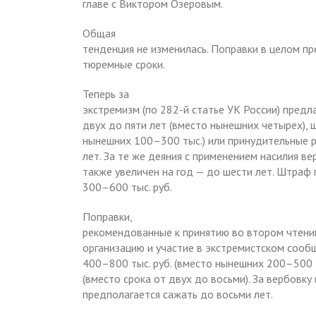
главе с Виктором Озеровым.
Общая
тенденция не изменилась. Поправки в целом п
тюремные сроки.
Теперь за
экстремизм (по 282-й статье УК России) предл
двух до пяти лет (вместо нынешних четырех), 
нынешних 100–300 тыс.) или принудительные р
лет. За те же деяния с применением насилия в
также увеличен на год — до шести лет. Штраф
300–600 тыс. руб.
Поправки,
рекомендованные к принятию во втором чтении
организацию и участие в экстремистском сооб
400–800 тыс. руб. (вместо нынешних 200–500 т
(вместо срока от двух до восьми). За вербовк
предполагается сажать до восьми лет.