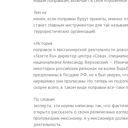
новым поправкам, включает в себя «публичное
Тем не
менее, если поправки будут приняты, именно э
станет главным инструментом для так называ
террористических организаций.
«История
поправок о миссионерской деятельности довол
«Газете.Ru» директор центра «Сова», специали
национализма Александр Верховский. — Изнача
некоторых российских регионах на волне борьб
предложены в Госдуме РФ, но я был уверен, чт
неряшливо они прописаны. Но теперь их подогн
скорее всего, в таком виде поправки все-таки 
По словам
эксперта, эти нормы написаны так, что фактич
открыто рассказать о своих религиозных взгля
проповедник-миссионер. А у миссионера долж
деятельность.