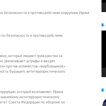
Ви
 по безопасности и противодействию
авок, которые лишают гражданства за
ом, увеличивают штрафы и вводят
сти» против исламистов-«вербовщиков».
ность будущего антитеррористического
оррупции, который возглавляет Ирина
называемому антитеррористическому
митет Совета Федерации по обороне по