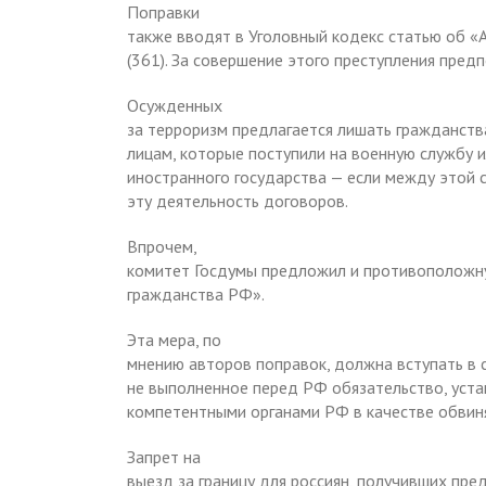
Поправки
также вводят в Уголовный кодекс статью об 
(361). За совершение этого преступления предп
Осужденных
за терроризм предлагается лишать гражданства
лицам, которые поступили на военную службу и
иностранного государства — если между этой 
эту деятельность договоров.
Впрочем,
комитет Госдумы предложил и противоположну
гражданства РФ».
Эта мера, по
мнению авторов поправок, должна вступать в с
не выполненное перед РФ обязательство, уста
компетентными органами РФ в качестве обвиня
Запрет на
выезд за границу для россиян, получивших пре