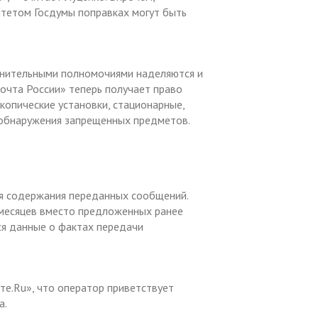
итетом Госдумы поправках могут быть
лнительными полномочиями наделяются и
Почта России» теперь получает право
копические установки, стационарные,
 обнаружения запрещенных предметов.
ия содержания переданных сообщений.
 месяцев вместо предложенных ранее
ься данные о фактах передачи
е.Ru», что оператор приветствует
а.