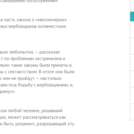
 совершение богослужений».
та часть закона о «миссионерах»
емых вербовщиков исламистских
ьно любопытна, — рассказал
ст по проблемам экстремизма и
льно такие законы были приняты в
ы с сектантством. В итоге они были
о они не пройдут — настолько
али под борьбу с вербовщиками, и,
примут».
ески любой человек, решивший
дах, может рассматриваться как
ен быть документ, разрешающий эту