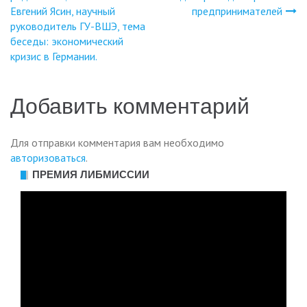
Евгений Ясин, научный
предпринимателей
по
руководитель ГУ-ВШЭ, тема
беседы: экономический
записям
кризис в Германии.
Добавить комментарий
Для отправки комментария вам необходимо
авторизоваться
.
ПРЕМИЯ ЛИБМИССИИ
Видеоплеер