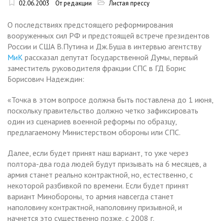
02.06.2003
От редакции
Листая прессу
О последствиях предстоящего реформирования
вооруженных сил РФ и предстоящей встрече президентов
России и США В.Путина и Дж.Буша в интервью агентству
МиК
рассказал депутат Государственной Думы, первый
заместитель руководителя фракции СПС в ГД Борис
Борисович Надеждин:
«Точка в этом вопросе должна быть поставлена до 1 июня,
поскольку правительство должно четко зафиксировать
один из сценариев военной реформы по образцу,
предлагаемому Министерством обороны или СПС.
Далее, если будет принят наш вариант, то уже через
полтора-два года людей будут призывать на 6 месяцев, а
армия станет реально контрактной, но, естественно, с
некоторой разбивкой по времени. Если будет принят
вариант Минобороны, то армия навсегда станет
наполовину контрактной, наполовину призывной, и
начнется это существенно позже, с 2008 г.