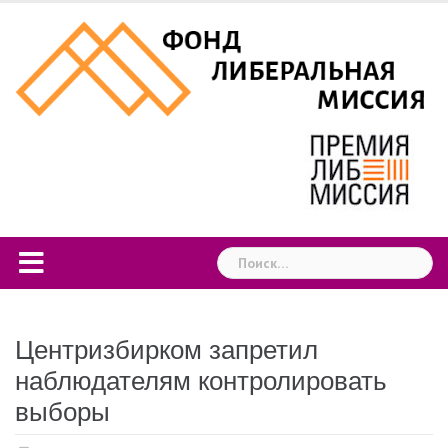
Skip
to
content
Найти:
Центризбирком запретил
наблюдателям контролировать
выборы