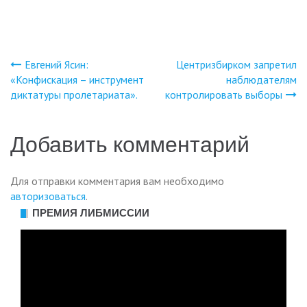
Евгений Ясин:
Центризбирком запретил
Навигация
«Конфискация – инструмент
наблюдателям
диктатуры пролетариата».
контролировать выборы
по
записям
Добавить комментарий
Для отправки комментария вам необходимо
авторизоваться
.
ПРЕМИЯ ЛИБМИССИИ
Видеоплеер