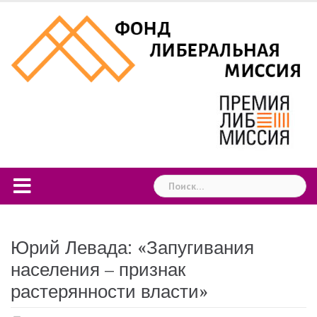
Skip
to
content
Найти:
Юрий Левада: «Запугивания
населения – признак
растерянности власти»