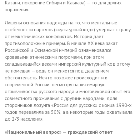
Казани, покорение Сибири и Кавказа) — то для других
поражения.
Лишены основания надежды на то, что ментальные
особенности народов («культурный код») удержат страну
от межэтнических конфликтов. История дает
противоположные примеры. В начале XX века закат
Российской и Османской империй ознаменовался
кровавыми этническими погромами, при этом
складывавшийся веками имперский культурный код этому
не помешал — ведь он меняется под давлением
обстоятельств. Нечто похожее происходит и в
современной России: несмотря на «всемирную
отзывчивость» русского народа и многовековой опыт его
совместного проживания с другими народами, доля
сторонников лозунга «Россия для русских» с конца 1990-х
годов перевалила за 50%, а в некоторые годы охватывала
до 2/3 населения.
«Национальный вопрос» — гражданский ответ