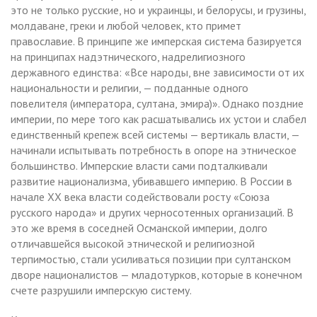
это не только русские, но и украинцы, и белорусы, и грузины,
молдаване, греки и любой человек, кто примет
православие. В принципе же имперская система базируется
на принципах надэтнического, надрелигиозного
державного единства: «Все народы, вне зависимости от их
национальности и религии, — подданные одного
повелителя (императора, султана, эмира)». Однако поздние
империи, по мере того как расшатывались их устои и слабел
единственный крепеж всей системы — вертикаль власти, —
начинали испытывать потребность в опоре на этническое
большинство. Имперские власти сами подталкивали
развитие национализма, убивавшего империю. В России в
начале XX века власти содействовали росту «Союза
русского народа» и других черносотенных организаций. В
это же время в соседней Османской империи, долго
отличавшейся высокой этнической и религиозной
терпимостью, стали усиливаться позиции при султанском
дворе националистов — младотурков, которые в конечном
счете разрушили имперскую систему.