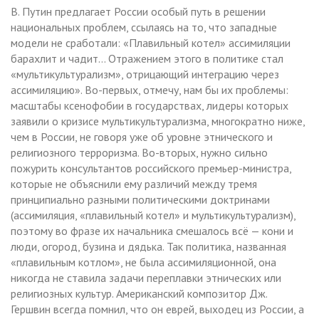
В. Путин предлагает России особый путь в решении
национальных проблем, ссылаясь на то, что западные
модели не сработали: «Плавильный котел» ассимиляции
барахлит и чадит… Отражением этого в политике стал
«мультикультурализм», отрицающий интеграцию через
ассимиляцию». Во-первых, отмечу, нам бы их проблемы:
масштабы ксенофобии в государствах, лидеры которых
заявили о кризисе мультикультурализма, многократно ниже,
чем в России, не говоря уже об уровне этнического и
религиозного терроризма. Во-вторых, нужно сильно
пожурить консультантов российского премьер-министра,
которые не объяснили ему различий между тремя
принципиально разными политическими доктринами
(ассимиляция, «плавильный котел» и мультикультурализм),
поэтому во фразе их начальника смешалось всё — кони и
люди, огород, бузина и дядька. Так политика, названная
«плавильным котлом», не была ассимиляционной, она
никогда не ставила задачи переплавки этнических или
религиозных культур. Американский композитор Дж.
Гершвин всегда помнил, что он еврей, выходец из России, а