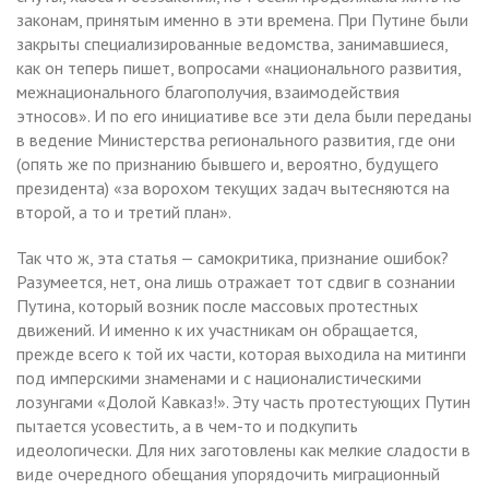
законам, принятым именно в эти времена. При Путине были
закрыты специализированные ведомства, занимавшиеся,
как он теперь пишет, вопросами «национального развития,
межнационального благополучия, взаимодействия
этносов». И по его инициативе все эти дела были переданы
в ведение Министерства регионального развития, где они
(опять же по признанию бывшего и, вероятно, будущего
президента) «за ворохом текущих задач вытесняются на
второй, а то и третий план».
Так что ж, эта статья — самокритика, признание ошибок?
Разумеется, нет, она лишь отражает тот сдвиг в сознании
Путина, который возник после массовых протестных
движений. И именно к их участникам он обращается,
прежде всего к той их части, которая выходила на митинги
под имперскими знаменами и с националистическими
лозунгами «Долой Кавказ!». Эту часть протестующих Путин
пытается усовестить, а в чем-то и подкупить
идеологически. Для них заготовлены как мелкие сладости в
виде очередного обещания упорядочить миграционный