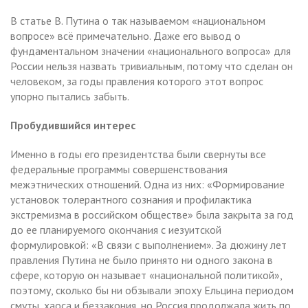
В статье В. Путина о так называемом «национальном
вопросе» всё примечательно. Даже его вывод о
фундаментальном значении «национального вопроса» для
России нельзя назвать тривиальным, потому что сделан он
человеком, за годы правления которого этот вопрос
упорно пытались забыть.
Пробудившийся интерес
Именно в годы его президентства были свернуты все
федеральные программы совершенствования
межэтнических отношений. Одна из них: «Формирование
установок толерантного сознания и профилактика
экстремизма в российском обществе» была закрыта за год
до ее планируемого окончания с иезуитской
формулировкой: «В связи с выполнением». За дюжину лет
правления Путина не было принято ни одного закона в
сфере, которую он называет «национальной политикой»,
поэтому, сколько бы ни обзывали эпоху Ельцина периодом
смуты, хаоса и беззакония, но Россия продолжала жить по