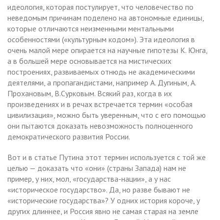
идеология, которая постулирует, что человечество по
неведомым причинам поделено на автономные единицы,
которые отличаются неизменными ментальными
особенностями («культурным кодом»). Эта идеология в
очень малой мере опирается на научные гипотезы К. Юнга,
а в большей мере основывается на мистических
построениях, развиваемых отнюдь не академическими
деятелями, а пропагандистами, например А. Дугиным, А.
Прохановым, В.Сурковым. Всякий раз, когда в их
произведениях и в речах встречается термин «особая
цивилизация», можно быть уверенным, что с его помощью
они пытаются доказать невозможность полноценного
демократического развития России.
Вот и в статье Путина этот термин используется с той же
целью — доказать что «они» (страны Запада) нам не
пример, у них, мол, «государства-нации», а у нас
«историческое государство». Да, но разве бывают не
«исторические государства»? У одних история короче, у
других длиннее, и Россия явно не самая старая на земле