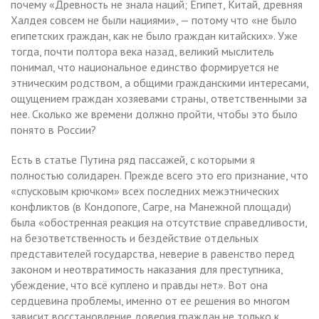
почему «Древность не знала наций; Египет, Китай, древняя
Халдея совсем не были нациями», — потому что «не было
египетских граждан, как не было граждан китайских». Уже
тогда, почти полтора века назад, великий мыслитель
понимал, что национальное единство формируется не
этническим родством, а общими гражданскими интересами,
ощущением граждан хозяевами страны, ответственными за
нее. Сколько же времени должно пройти, чтобы это было
понято в России?
Есть в статье Путина ряд пассажей, с которыми я
полностью солидарен. Прежде всего это его признание, что
«спусковым крючком» всех последних межэтнических
конфликтов (в Кондопоге, Сагре, на Манежной площади)
была «обостренная реакция на отсутствие справедливости,
на безответственность и бездействие отдельных
представителей государства, неверие в равенство перед
законом и неотвратимость наказания для преступника,
убеждение, что всё куплено и правды нет». Вот она
сердцевина проблемы, именно от ее решения во многом
зависит восстановление доверия граждан не только к