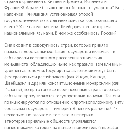
страна в сравнении с Китаем и Грецией, Испанией и
Францией. А разве бывают не особенные государства? Вот,
например, Финляндия, установившая второй
государственный язык для меньшинства, составляющего
всего 5% ее населения, или Швейцария с ее четырьмя
национальными языками. В чем же особенность России?
Она входит в совокупность стран, которые принято
называть «составными». Такие государства включают в
себя ареалы компактного расселения этнических
меньшинств, обладающих ныне, как правило, тем или иным
уровнем автономии. Государства автономий могут быть
федеративными республиками (как Индия, Канада,
Швейцария и др.) или конституционными монархиями (как
Испания), но при этом все перечисленные страны осознают
себя и по праву являются государствами-нациями. Так они
позиционируются по отношению к противоположному типу
составных государств — империй. В чем их различие? Их
несколько, но главное в том, что в империях
этнотерриториальные общности управляются
наместниками, которых назначает повелитель (imperator —