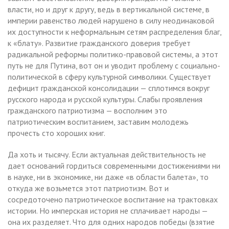
власти, но и друг к другу, ведь в вертикальной системе, в
империи равенство людей нарушено в силу неодинаковой
их доступности к неформальным сетям распределения благ,
к «блату». Развитие гражданского доверия требует
радикальной реформы политико-правовой системы, а этот
путь не для Путина, вот он и уводит проблему с социально-
политической в сферу культурной символики. Существует
дефицит гражданской консолидации — сплотимся вокруг
русского народа и русской культуры. Слабы проявления
гражданского патриотизма — восполним это
патриотическим воспитанием, заставим молодежь
прочесть сто хороших книг.
Да хоть и тысячу. Если актуальная действительность не
дает оснований гордиться современными достижениями ни
в науке, ни в экономике, ни даже «в области балета», то
откуда же возьмется этот патриотизм. Вот и
сосредоточено патриотическое воспитание на трактовках
истории. Но имперская история не сплачивает народы —
она их разделяет. Что для одних народов победы (взятие