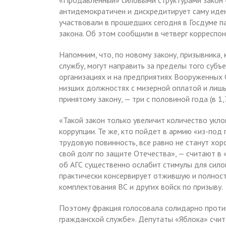
«Продавленный» силовыми структурами закон 
антидемократичен и дискредитирует саму иде
участвовали в прошедших сегодня в Госдуме п
закона. Об этом сообщили в четверг корреспо
Напомним, что, по новому закону, призывника
службу, могут направить за пределы того субъ
организациях и на предприятиях Вооруженных С
низших должностях с мизерной оплатой и лишь
принятому закону, — три с половиной года (в 1
«Такой закон только увеличит количество укл
коррупции. Те же, кто пойдет в армию «из-под 
трудовую повинность, все равно не станут хо
свой долг по защите Отечества», — считают в «
об АГС существенно ослабит стимулы для сило
практически консервирует отжившую и полнос
комплектования ВС и других войск по призыву.
Поэтому фракция голосовала солидарно проти
гражданской службе». Депутаты «Яблока» счит