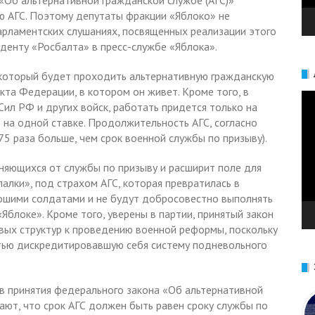
«Об альтернативной гражданской службе (АГС)»
ю АГС. Поэтому депутаты фракции «Яблоко» не
арламентских слушаниях, посвященных реализации этого
нденту «Росбалта» в пресс-службе «Яблока».
, который будет проходить альтернативную гражданскую
екта Федерации, в котором он живет. Кроме того, в
Ви
ил РФ и других войск, работать придется только на
 на одной ставке. Продолжительность АГС, согласно
,75 раза больше, чем срок военной службы по призыву).
оняющихся от службы по призыву и расширит поле для
палки», под страхом АГС, которая превратилась в
рошими солдатами и не будут добросовестно выполнять
Яблоке». Кроме того, уверены в партии, принятый закон
вых структур к проведению военной реформы, поскольку
тью дискредитировавшую себя систему подневольного
в принятия федерального закона «Об альтернативной
ают, что срок АГС должен быть равен сроку службы по