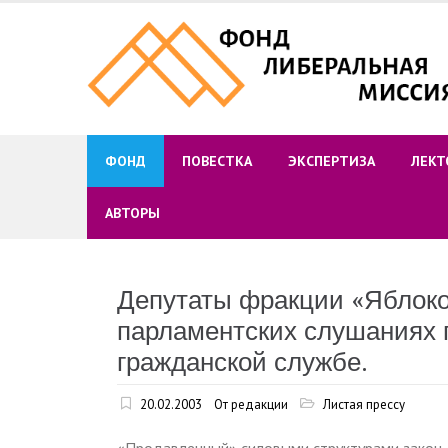
Skip
to
content
ФОНД
ПОВЕСТКА
ЭКСПЕРТИЗА
ЛЕКТ
АВТОРЫ
Депутаты фракции «Яблоко
парламентских слушаниях п
гражданской службе.
20.02.2003
От редакции
Листая прессу