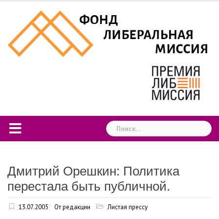
Skip
to
content
Найти:
Дмитрий Орешкин: Политика
перестала быть публичной.
13.07.2005
От редакции
Листая прессу