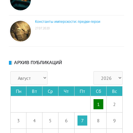
Константы имперскости: предки-герои
27.07.2020
АРХИВ ПУБЛИКАЦИЙ
Пн
Вт
Ср
Чт
Пт
Сб
Вс
1
2
3
4
5
6
7
8
9