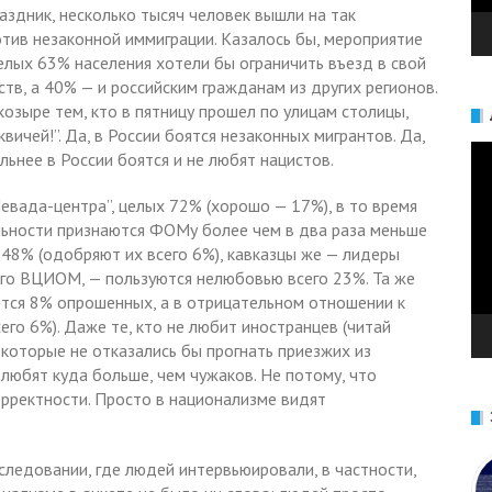
раздник, несколько тысяч человек вышли на так
отив незаконной иммиграции. Казалось бы, мероприятие
лых 63% населения хотели бы ограничить въезд в свой
ств, а 40% — и российским гражданам из других регионов.
козыре тем, кто в пятницу прошел по улицам столицы,
вичей!”. Да, в России боятся незаконных мигрантов. Да,
Ви
ьнее в России боятся и не любят нацистов.
евада-центра”, целых 72% (хорошо — 17%), в то время
альности признаются ФОМу более чем в два раза меньше
48% (одобряют их всего 6%), кавказцы же — лидеры
ого ВЦИОМ, — пользуются нелюбовью всего 23%. Та же
аются 8% опрошенных, а в отрицательном отношении к
го 6%). Даже те, кто не любит иностранцев (читай
которые не отказались бы прогнать приезжих из
любят куда больше, чем чужаков. Не потому, что
рректности. Просто в национализме видят
следовании, где людей интервьюировали, в частности,