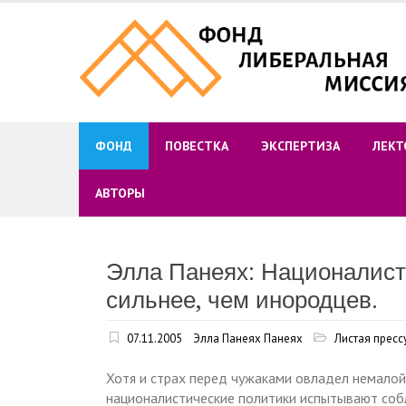
Skip
to
content
ФОНД
ПОВЕСТКА
ЭКСПЕРТИЗА
ЛЕКТ
АВТОРЫ
Элла Панеях: Националист
сильнее, чем инородцев.
07.11.2005
Элла Панеях Панеях
Листая пресс
Хотя и страх перед чужаками овладел немалой
националистические политики испытывают собла