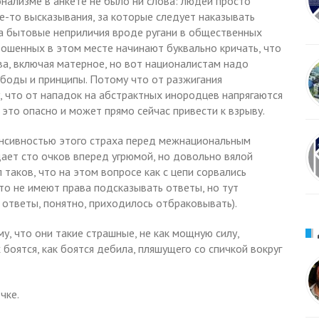
нализме в анкете не было ни слова: людей просто
ие-то высказывания, за которые следует наказывать
за бытовые неприличия вроде ругани в общественных
рошенных в этом месте начинают буквально кричать, что
ва, включая матерное, но вот националистам надо
вободы и принципы. Потому что от разжигания
, что от нападок на абстрактных инородцев напрягаются
то опасно и может прямо сейчас привести к взрыву.
енсивностью этого страха перед межнациональным
дает сто очков вперед угрюмой, но довольно вялой
 таков, что на этом вопросе как с цепи сорвались
о не имеют права подсказывать ответы, но тут
а ответы, понятно, приходилось отбраковывать).
у, что они такие страшные, не как мощную силу,
боятся, как боятся дебила, пляшущего со спичкой вокруг
чке.