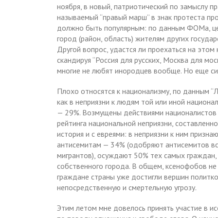
ноября, в новый, патриотический по замыслу п
называемый “правый марш” в знак протеста пр
должно быть популярным: по данным ФОМа, це
город (район, область) жителям других государ
Другой вопрос, удастся ли проехаться на этом 
скандируя “Россия для русских, Москва для моск
многие не любят инородцев вообще. Но еще сил
Плохо относятся к национализму, по данным “Л
как в неприязни к людям той или иной национ
— 29%. Возмущены действиями националистов 
рейтинга национальной неприязни, составленн
история и с евреями: в неприязни к ним призн
антисемитам — 34% (одобряют антисемитов все
мигрантов), осуждают 50% тех самых граждан, 
собственного города. В общем, ксенофобов не 
граждане страны уже достигли вершин политко
непосредственную и смертельную угрозу.
Этим летом мне довелось принять участие в ис