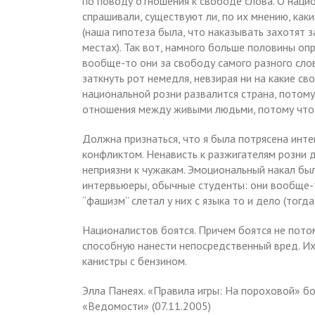
по поводу отношения к свободе слова. О нацио
спрашивали, существуют ли, по их мнению, как
(наша гипотеза была, что наказывать захотят 
местах). Так вот, намного больше половины оп
вообще-то они за свободу самого разного сло
заткнуть рот немедля, невзирая ни на какие с
национальной розни развалится страна, потому
отношения между живыми людьми, потому что э
Должна признаться, что я была потрясена инт
конфликтом. Ненависть к разжигателям розни 
неприязни к чужакам. Эмоциональный накал был
интервьюеры, обычные студенты: они вообще-т
“фашизм” слетал у них с языка то и дело (тогд
Националистов боятся. Причем боятся не потом
способную нанести непосредственный вред. Их 
канистры с бензином.
Элла Панеях. «Правила игры: На пороховой» бо
«Ведомости» (07.11.2005)