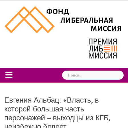
Skip
to
content
Найти:
Евгения Альбац: «Власть, в
которой большая часть
персонажей – выходцы из КГБ,
неизбежно болеет