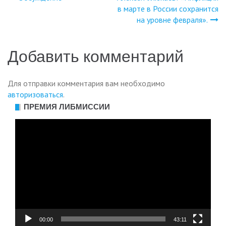
Навигация
в марте в России сохранится
на уровне февраля».
по
записям
Добавить комментарий
Для отправки комментария вам необходимо
авторизоваться
.
ПРЕМИЯ ЛИБМИССИИ
Видеоплеер
00:00
43:11