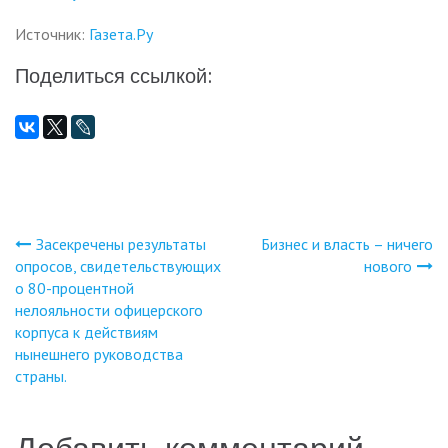
Источник:
Газета.Ру
Поделиться ссылкой:
Засекречены результаты
Бизнес и власть – ничего
Навигация
опросов, свидетельствующих
нового
о 80-процентной
по
нелояльности офицерского
корпуса к действиям
записям
нынешнего руководства
страны.