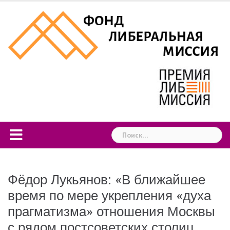
Skip
to
content
Найти:
Фёдор Лукьянов: «В ближайшее
время по мере укрепления «духа
прагматизма» отношения Москвы
с рядом постсоветских столиц