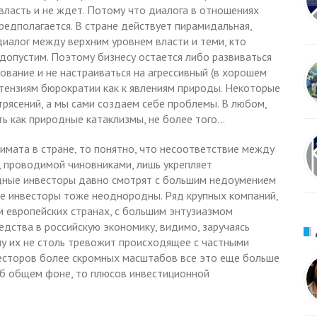
власть и не ждет. Потому что диалога в отношениях
редполагается. В стране действует пирамидальная,
диалог между верхним уровнем власти и теми, кто
е допустим. Поэтому бизнесу остается либо развиваться
ование и не настраиваться на агрессивный (в хорошем
етензиям бюрократии как к явлениям природы. Некоторые
трясений, а мы сами создаем себе проблемы. В любом,
ть как природные катаклизмы, не более того…
имата в стране, то понятно, что несоответствие между
, проводимой чиновниками, лишь укрепляет
дные инвесторы давно смотрят с большим недоумением
ые инвесторы тоже неоднородны. Ряд крупных компаний,
 европейских странах, с большим энтузиазмом
дства в российскую экономику, видимо, заручаясь
у их не столь тревожит происходящее с частными
весторов более скромных масштабов все это еще больше
об общем фоне, то плюсов инвестиционной