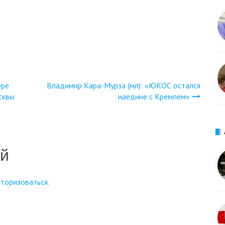
ере
Владимир Кара-Мурза (мл): «ЮКОС остался
сквы
наедине с Кремлем»
ий
вторизоваться
.