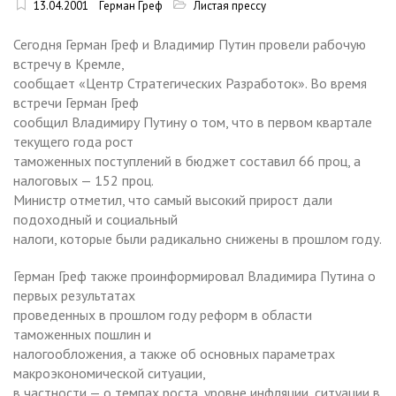
13.04.2001
Герман Греф
Листая прессу
Сегодня Герман Греф и Владимир Путин провели рабочую
встречу в Кремле,
сообщает «Центр Стратегических Разработок». Во время
встречи Герман Греф
сообщил Владимиру Путину о том, что в первом квартале
текущего года рост
таможенных поступлений в бюджет составил 66 проц, а
налоговых — 152 проц.
Министр отметил, что самый высокий прирост дали
подоходный и социальный
налоги, которые были радикально снижены в прошлом году.
Герман Греф также проинформировал Владимира Путина о
первых результатах
проведенных в прошлом году реформ в области
таможенных пошлин и
налогообложения, а также об основных параметрах
макроэкономической ситуации,
в частности — о темпах роста, уровне инфляции, ситуации в