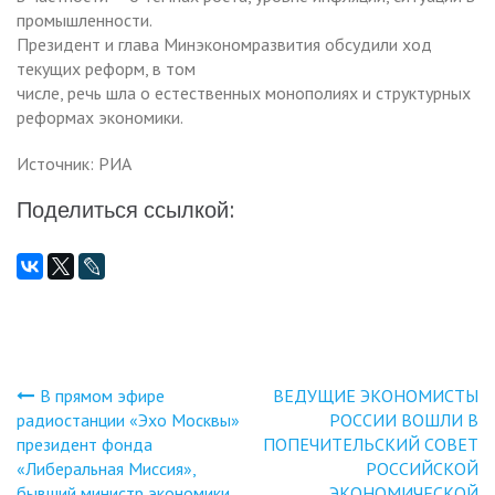
промышленности.
Президент и глава Минэкономразвития обсудили ход
текущих реформ, в том
числе, речь шла о естественных монополиях и структурных
реформах экономики.
Источник: РИА
Поделиться ссылкой:
В прямом эфире
ВЕДУЩИЕ ЭКОНОМИСТЫ
Навигация
радиостанции «Эхо Москвы»
РОССИИ ВОШЛИ В
президент фонда
ПОПЕЧИТЕЛЬСКИЙ СОВЕТ
по
«Либеральная Миссия»,
РОССИЙСКОЙ
бывший министр экономики
ЭКОНОМИЧЕСКОЙ