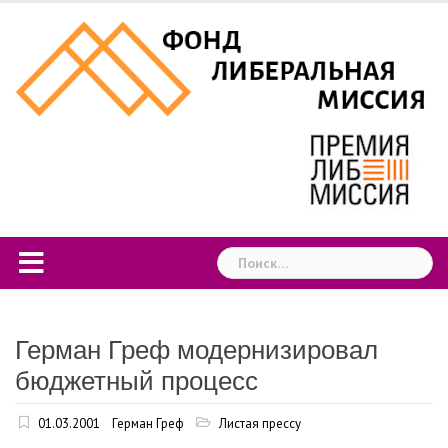
Skip
to
content
Найти:
Герман Греф модернизировал
бюджетный процесс
01.03.2001
Герман Греф
Листая прессу