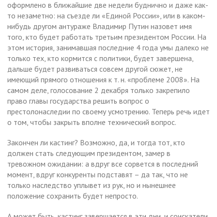
оформлено в ближайшие две недели буднично и даже как-
то незаметно: на съезде ли «Единой России», или в каком-
нибудь другом антураже Владимир Путин назовет имя
того, кто будет работать третьим президентом России. На
этом история, занимавшая последние 4 года умы далеко не
только тех, кто кормится с политики, будет завершена,
дальше будет развиваться совсем другой сюжет, не
имеющий прямого отношения к т. н. «проблеме 2008». На
самом деле, голосование 2 декабря только закрепило
право главы государства решить вопрос о
престолонаследии по своему усмотрению. Теперь речь идет
о том, чтобы закрыть вполне технический вопрос.
Закончен ли кастинг? Возможно, да, и тогда тот, кто
должен стать следующим президентом, замер в
тревожном ожидании: а вдруг все сорвется в последний
момент, вдруг конкуренты подставят – да так, что не
только наследство уплывет из рук, но и нынешнее
положение сохранить будет непросто.
А может быть, кастинг завершается в эти дни, и соискатели