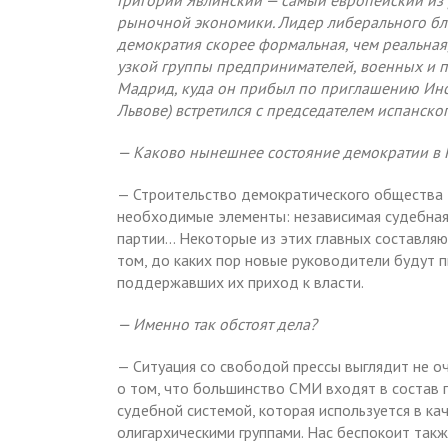
Григорий Явлинский — самый европейский из
рыночной экономики. Лидер либерального бло
демократия скорее формальная, чем реальная,
узкой группы предпринимателей, военных и пр
Мадрид, куда он прибыл по приглашению Инст
Львове) встретился с председателем испанско
— Каково нынешнее состояние демократии в 
— Строительство демократического общества 
необходимые элементы: независимая судебная 
партии… Некоторые из этих главных составляю
том, до каких пор новые руководители будут п
поддержавших их приход к власти.
— Именно так обстоят дела?
— Ситуация со свободой прессы выглядит не о
о том, что большинство СМИ входят в состав 
судебной системой, которая используется в к
олигархическими группами. Нас беспокоит такж