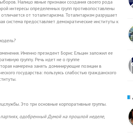
ыборов. Налицо явные признаки создания своего рода
торой интересы определенных групп противопоставлены
 отличается от тоталитаризма. Тоталитаризм разрушает
ная система предоставляет демократические институты к
модель?
изменения. Именно президент Борис Ельцин заложил ее
ативную группу. Речь идет не о группе
которая намерена занять доминирующие позиции в
еского государства: пользуясь слабостью гражданского
ституты.
ецслужбы. Это три основные корпоративные группы.
х партиях, одобренный Думой на прошлой неделе,