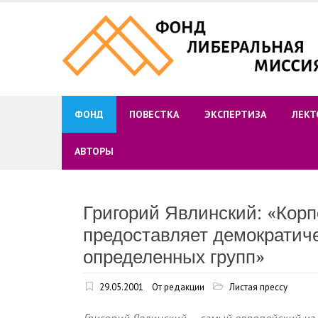
Skip
to
content
ФОНД
ПОВЕСТКА
ЭКСПЕРТИЗА
ЛЕКТ
АВТОРЫ
Григорий Явлинский: «Кор
предоставляет демократиче
определенных групп»
29.05.2001
От редакции
Листая прессу