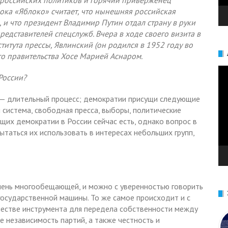
 российских политиков и горячий приверженец
ка «Яблоко» считает, что нынешняя российская
 и что президент Владимир Путин отдал страну в руки
едставителей спецслужб. Вчера в ходе своего визита в
итута прессы, Явлинский (он родился в 1952 году во
го правительства Хосе Марией Аснаром.
Ви
России?
— длительный процесс; демократии присущи следующие
система, свободная пресса, выборы, политические
щих демократии в России сейчас есть, однако вопрос в
ытаться их использовать в интересах небольших групп,
чень многообещающей, и можно с уверенностью говорить
государственной машины. То же самое происходит и с
ачестве инструмента для передела собственности между
е независимость партий, а также честность и