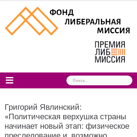
Skip
to
content
Найти:
Григорий Явлинский:
«Политическая верхушка страны
начинает новый этап: физическое
преследование и, возможно,