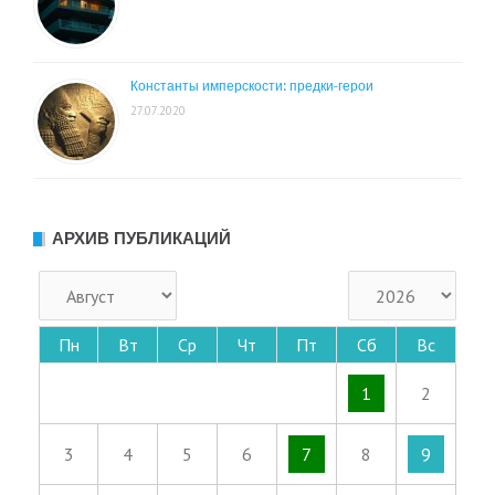
Константы имперскости: предки-герои
27.07.2020
АРХИВ ПУБЛИКАЦИЙ
Пн
Вт
Ср
Чт
Пт
Сб
Вс
1
2
3
4
5
6
7
8
9