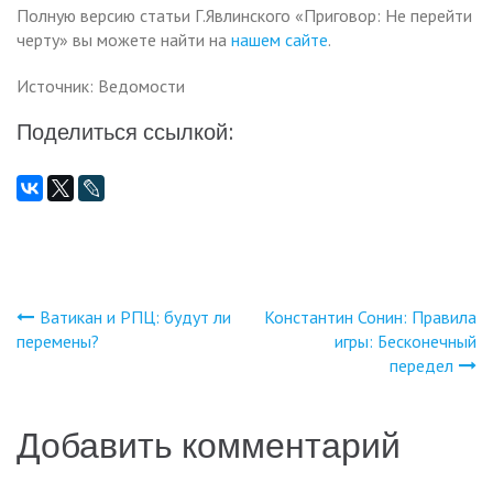
Полную версию статьи Г.Явлинского «Приговор: Не перейти
черту» вы можете найти на
нашем сайте
.
Источник: Ведомости
Поделиться ссылкой:
Ватикан и РПЦ: будут ли
Константин Сонин: Правила
Навигация
перемены?
игры: Бесконечный
передел
по
записям
Добавить комментарий