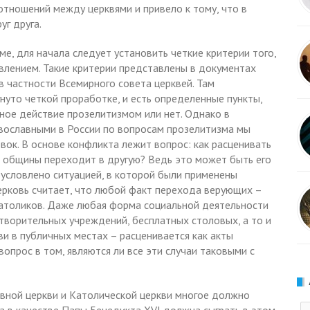
отношений между церквями и привело к тому, что в
г друга.
е, для начала следует установить четкие критерии того,
влением. Такие критерии представлены в документах
 частности Всемирного совета церквей. Там
уто четкой проработке, и есть определенные пункты,
тное действие прозелитизмом или нет. Однако в
вославными в России по вопросам прозелитизма мы
к. В основе конфликта лежит вопрос: как расценивать
й общины переходит в другую? Ведь это может быть его
условлено ситуацией, в которой были применены
ерковь считает, что любой факт перехода верующих –
католиков. Даже любая форма социальной деятельности
отворительных учреждений, бесплатных столовых, а то и
и в публичных местах – расценивается как акты
вопрос в том, являются ли все эти случаи таковыми с
вной церкви и Католической церкви многое должно