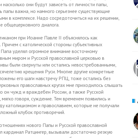
 насколько они будут зависеть от личности папы,
ть папы важна, но намного серьезнее существующие
ми в комплексе. Надо сосредоточиться на их решении,
сте общецерковного диалога.
иканом при Иоанне Павле II объяснялось как
. Причем с католической стороны субъективных
 Папа уделял огромное внимание восточному
авным миром и Русской православной церковью в
ативы были свернуты или остались невостребованными,
ысячелетию крещения Руси. Многие другие конкретные
ложены его шаги навстречу РПЦ, тоже остались без
 церковных православных кругах мне приходилось слышать
но он чужд и враждебен России, а также Русской
 мягко говоря, суждение. Тем временем появились и
у католицизмом и православием, которые не получали
 сложный клубок противоречий.
 отношениях нового Папы и Русской православной
л кардинал Ратцингер, вызывали достаточно резкую