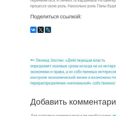
перемениться. И личность кардинала Ратцингер
процессе свою роль. Насколько роль Папы буде
Поделиться ссылкой:
Леонид Злотин: «Действующая власть
Навигация
определяет исковые сроки исходя не из интер
экономики и права, а из собственных интересо
по
контроля экономической жизни и возможности
перераспределения «нелояльной» собственнос
записям
Добавить комментар
Для отправки комментария вам необходимо
а