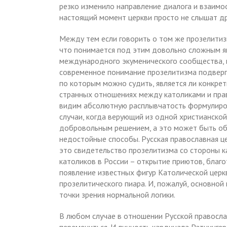
резко изменило направление диалога и взаимо
настоящий момент церкви просто не слышат дру
Между тем если говорить о том же прозелитизм
что понимается под этим довольно сложным я
международного экуменического сообщества, в
современное понимание прозелитизма подвергн
по которым можно судить, является ли конкре
странных отношениях между католиками и пра
видим абсолютную расплывчатость формулирово
случаи, когда верующий из одной христианско
добровольным решением, а это может быть об
недостойные способы. Русская православная ц
это свидетельство прозелитизма со стороны 
католиков в России – открытие приютов, благ
появление известных фигур Католической церкв
прозелитического пиара. И, пожалуй, основной 
точки зрения нормальной логики.
В любом случае в отношении Русской правосла