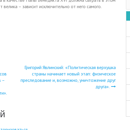
а в качестве Папы Бенедикта XVI должна сыграть в этом
т велика – зависит исключительно от него самого.
Григорий Явлинский: «Политическая верхушка
есов
страны начинает новый этап: физическое
в –
преследование и, возможно, уничтожение друг
друга».
ти».
ий
вторизоваться
.