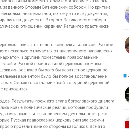
 православным комментаторам и богословам казалось,
я, заданного Вторым Ватиканским собором. Но критика
 несколько неадекватной, потому что все документы,
пирались на документы Второго Ватиканского собора.
олических отношений кардинал Ратцингер практически
ерковью зависят от целого комплекса вопросов. Русское
оге несколько отличается от аналогичного направления
риархатом и другими поместными православными
еской и Русской православной церковью аномальны.
церквями возникло бы хотя бы паритетное церковное
 реальным вариантом было бы полное восстановление
инствах. Однако о создании какой-то единой церковной
не приходится.
одов. Результаты прежнего этапа богословского диалога
ись новые политические реалии, которые пробудили
дь связанные с восстановлением деятельности греко-
торые Русская православная церковь считала своими
прос о прозелитизме со стороны католиков. Все это