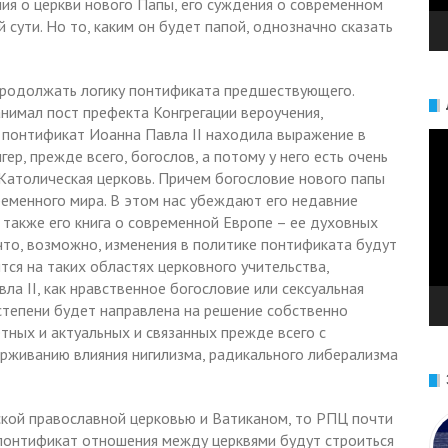
ия о церкви нового Папы, его суждения о современном
й сути. Но то, каким он будет папой, однозначно сказать
продолжать логику понтификата предшествующего.
нимал пост префекта Конгрегации вероучения,
 понтификат Иоанна Павла II находила выражение в
Ви
ер, прежде всего, богослов, а потому у него есть очень
 Католическая церковь. Причем богословие нового папы
ременного мира. В этом нас убеждают его недавние
а также его книга о современной Европе – ее духовных
к что, возможно, изменения в политике понтификата будут
тся на таких областях церковного учительства,
а II, как нравственное богословие или сексуальная
 степени будет направлена на решение собственно
тных и актуальных и связанных прежде всего с
рживанию влияния нигилизма, радикального либерализма
ской православной церковью и Ватиканом, то РПЦ почти
понтификат отношения между церквями будут строиться