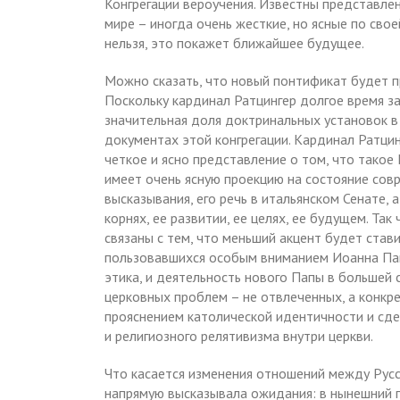
Конгрегации вероучения. Известны представлен
мире – иногда очень жесткие, но ясные по свое
нельзя, это покажет ближайшее будущее.
Можно сказать, что новый понтификат будет 
Поскольку кардинал Ратцингер долгое время за
значительная доля доктринальных установок в
документах этой конгрегации. Кардинал Ратцинг
четкое и ясно представление о том, что такое
имеет очень ясную проекцию на состояние сов
высказывания, его речь в итальянском Сенате, 
корнях, ее развитии, ее целях, ее будущем. Та
связаны с тем, что меньший акцент будет стави
пользовавшихся особым вниманием Иоанна Павл
этика, и деятельность нового Папы в большей
церковных проблем – не отвлеченных, а конкре
прояснением католической идентичности и сде
и религиозного релятивизма внутри церкви.
Что касается изменения отношений между Рус
напрямую высказывала ожидания: в нынешний 