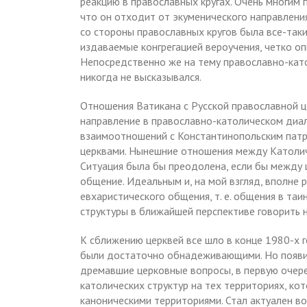
реакцию в православных кругах. Очень многим
что он отходит от экуменического направлени
со стороны православных кругов была все-таки
издаваемые конгрегацией вероучения, четко о
Непосредственно же на тему православно-кат
никогда не высказывался.
Отношения Ватикана с Русской православной ц
направление в православно-католическом диал
взаимоотношений с Константинопольским пат
церквами. Нынешние отношения между Католич
Ситуация была бы преодолена, если бы между 
общение. Идеальным и, на мой взгляд, вполне
евхаристического общения, т. е. общения в та
структуры в ближайшей перспективе говорить 
К сближению церквей все шло в конце 1980-х г
были достаточно обнадеживающими. Но появил
дремавшие церковные вопросы, в первую очере
католических структур на тех территориях, ко
каноническими территориями. Стал актуален во