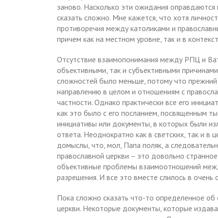
заново. Насколько эти ожидания оправдаются и
сказать сложно. Мне кажется, что хотя личнос
противоречия между католиками и православны
причем как на местном уровне, так и в контек
Отсутствие взаимопонимания между РПЦ и Ват
объективными, так и субъективными причинами
сложностей было меньше, потому что прежний
направлению в целом и отношениям с правосл
частности. Однако практически все его иници
как это было с его посланием, посвященным т
инициативы или документы, в которых были из
ответа. Неоднократно как в светских, так и в
домыслы, что, мол, Папа поляк, а следователь
православной церкви – это довольно странное,
объективные проблемы взаимоотношений межд
разрешения. И все это вместе слилось в очень
Пока сложно сказать что-то определенное об
церкви. Некоторые документы, которые издава