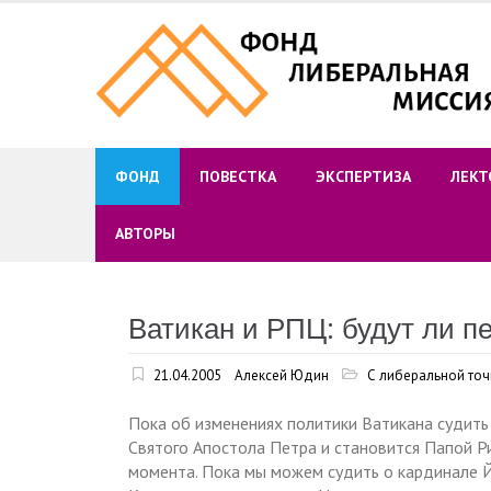
Skip
to
content
ФОНД
ПОВЕСТКА
ЭКСПЕРТИЗА
ЛЕКТ
АВТОРЫ
Ватикан и РПЦ: будут ли 
21.04.2005
Алексей Юдин
С либеральной точ
Пока об изменениях политики Ватикана судить
Святого Апостола Петра и становится Папой Ри
момента. Пока мы можем судить о кардинале Й