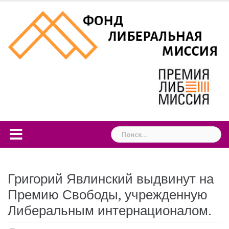
Skip
to
content
Найти:
Григорий Явлинский выдвинут на
Премию Свободы, учрежденную
Либеральным интернационалом.