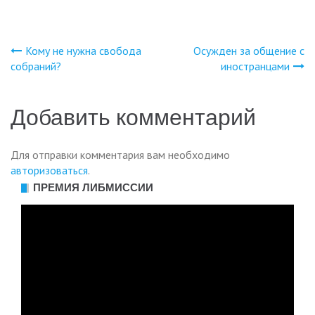
Кому не нужна свобода
Осужден за общение с
Навигация
собраний?
иностранцами
по
Добавить комментарий
записям
Для отправки комментария вам необходимо
авторизоваться
.
ПРЕМИЯ ЛИБМИССИИ
Видеоплеер