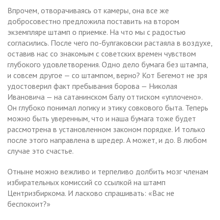
Впрочем, отворачиваясь от камеры, она все же
добросовестно предложила поставить на втором
экземпляре штамп о приемке. На что мы с радостью
согласились. После чего по-булгаковски растаяла в воздухе,
оставив нас со знакомым с советских времен чувством
глубокого удовлетворения. Одно дело бумага без штампа,
и совсем другое — со штампом, верно? Кот Бегемот не зря
удостоверил факт пребывания борова — Николая
Ивановича — на сатанинском балу оттиском «уплочено».
Он глубоко понимал логику и этику совкового быта. Теперь
можно быть уверенным, что и наша бумага тоже будет
рассмотрена в установленном законом порядке. И только
после этого направлена в шредер. А может, и до. В любом
случае это счастье.
Отныне можно вежливо и терпеливо долбить мозг членам
избирательных комиссий со ссылкой на штамп
Центризбиркома. И ласково спрашивать: «Вас не
беспокоит?»