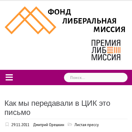
Skip
to
content
Найти:
Как мы передавали в ЦИК это
письмо
29.11.2011
Дмитрий Орешкин
Листая прессу