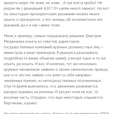
увидеть море. Не знаю, не знаю… А где взята проба? Не
рядом ли с рванувшей АЭС? От капли много зависит. Но вот
по некоторым президентским указаниям можно много
узнать о президенте, о его челяди, об исполнителях его
указаний да и о нас самих тоже.
Меня, к примеру, сильно порадовало решение Дмитрия
Медведева изъять из советов директоров
государственных компаний крупных должностных лиц —
министров и вице-премьеров. Я рванулся разыскивать
подробности (ниже объясню какие), а везде одно и то же:
изъять да изъять. И все. И конечно, тут же несколько
крупных чиновников заявили о своем самоизъятии, правда,
кое-кто честно заявил, что вместо себя направит
чиновника пониже, из непосредственных подчиненных.
Спустя время выяснилось, что движение развивается,
распространяясь на регионы. И уходят если не все, то
весомая часть. Отрадно, что еще некоторые слушаются.
Вертикаль, однако.
Но пора приоткрыть карты. Когда-то в незапамятном 2004