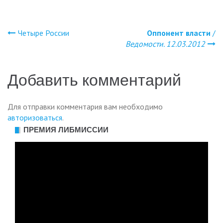
Четыре России
Оппонент власти
/
Навигация
Ведомости. 12.03.2012
по
Добавить комментарий
записям
Для отправки комментария вам необходимо
авторизоваться
.
ПРЕМИЯ ЛИБМИССИИ
Видеоплеер