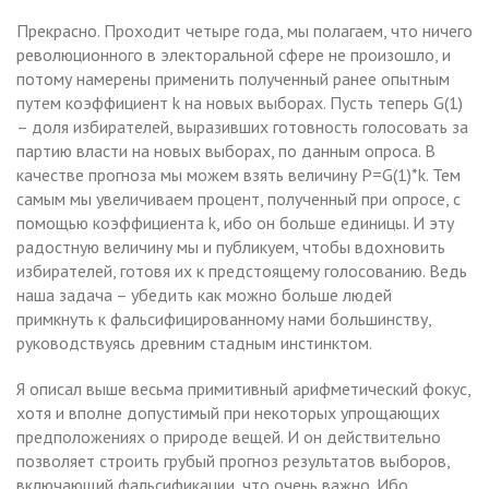
Прекрасно. Проходит четыре года, мы полагаем, что ничего
революционного в электоральной сфере не произошло, и
потому намерены применить полученный ранее опытным
путем коэффициент k на новых выборах. Пусть теперь G(1)
– доля избирателей, выразивших готовность голосовать за
партию власти на новых выборах, по данным опроса. В
качестве прогноза мы можем взять величину P=G(1)*k. Тем
самым мы увеличиваем процент, полученный при опросе, с
помощью коэффициента k, ибо он больше единицы. И эту
радостную величину мы и публикуем, чтобы вдохновить
избирателей, готовя их к предстоящему голосованию. Ведь
наша задача – убедить как можно больше людей
примкнуть к фальсифицированному нами большинству,
руководствуясь древним стадным инстинктом.
Я описал выше весьма примитивный арифметический фокус,
хотя и вполне допустимый при некоторых упрощающих
предположениях о природе вещей. И он действительно
позволяет строить грубый прогноз результатов выборов,
включающий фальсификации, что очень важно. Ибо