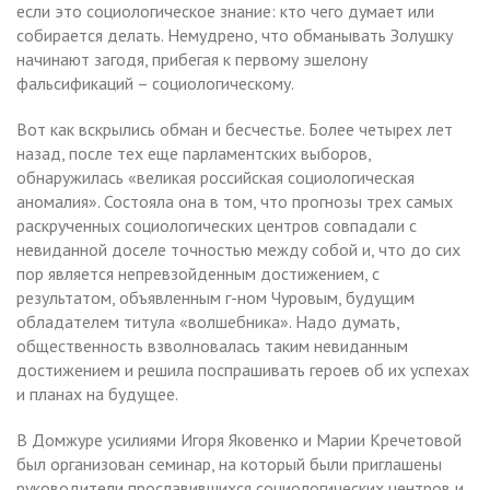
если это социологическое знание: кто чего думает или
собирается делать. Немудрено, что обманывать Золушку
начинают загодя, прибегая к первому эшелону
фальсификаций – социологическому.
Вот как вскрылись обман и бесчестье. Более четырех лет
назад, после тех еще парламентских выборов,
обнаружилась «великая российская социологическая
аномалия». Состояла она в том, что прогнозы трех самых
раскрученных социологических центров совпадали с
невиданной доселе точностью между собой и, что до сих
пор является непревзойденным достижением, с
результатом, объявленным г-ном Чуровым, будущим
обладателем титула «волшебника». Надо думать,
общественность взволновалась таким невиданным
достижением и решила поспрашивать героев об их успехах
и планах на будущее.
В Домжуре усилиями Игоря Яковенко и Марии Кречетовой
был организован семинар, на который были приглашены
руководители прославившихся социологических центров и