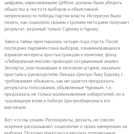
цифрами, нарисованными ЦИКом, должны были убедить
общество в чистоте выборов и объективной
непреложности победы партии власти. Интересно было
понять, как социологи своими строгими методами получают
результат, ведомый только Суркову и Чурову.
Завеса тайны приоткрылась четыре года спустя. После
последних парламентских выборов, ознаменовавшихся
взрывом интереса простых граждан к политике, фонд
«Либеральная миссия» проводил ситуационный анализ.
Эксперты, участвовавшие в мозговом штурме, нахально
пристали к руководителю Левада-Центра Льву Гудкову с
требованием объяснить, как им удается предсказать
результаты голосования, объявленные Чуровым, т.е.
предсказать не только волеизъявление избирателей, но и
чудовищную волю к победе Центризбиркома и его
вертикали.
Вот что мы узнали. Респонденты, дескать, не совсем
искренне рассказывают социологам о своих намерениях на
выборах. Поэтому приходится вводить поправочные