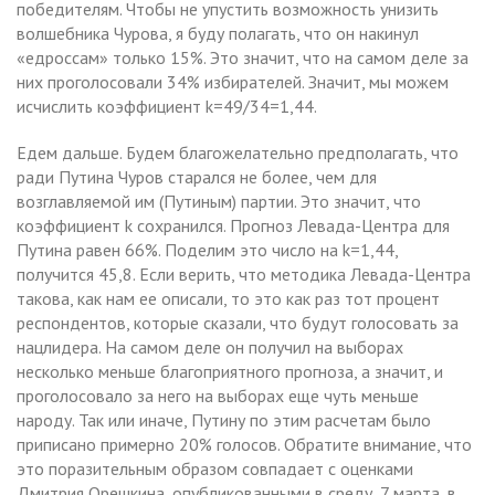
победителям. Чтобы не упустить возможность унизить
волшебника Чурова, я буду полагать, что он накинул
«едроссам» только 15%. Это значит, что на самом деле за
них проголосовали 34% избирателей. Значит, мы можем
исчислить коэффициент k=49/34=1,44.
Едем дальше. Будем благожелательно предполагать, что
ради Путина Чуров старался не более, чем для
возглавляемой им (Путиным) партии. Это значит, что
коэффициент k сохранился. Прогноз Левада-Центра для
Путина равен 66%. Поделим это число на k=1,44,
получится 45,8. Если верить, что методика Левада-Центра
такова, как нам ее описали, то это как раз тот процент
респондентов, которые сказали, что будут голосовать за
нацлидера. На самом деле он получил на выборах
несколько меньше благоприятного прогноза, а значит, и
проголосовало за него на выборах еще чуть меньше
народу. Так или иначе, Путину по этим расчетам было
приписано примерно 20% голосов. Обратите внимание, что
это поразительным образом совпадает с оценками
Дмитрия Орешкина, опубликованными в среду, 7 марта, в