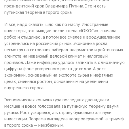
президентский срок Владимира Путина. Это и есть
путинская теорема второго срока.
И все, надо сказать, шло как по маслу. Иностранные
инвесторы, год выждав после «дела «ЮКОСа», сначала
робко и стыдливо, а потом все смелее и воодушевленнее
устремились на российский рынок. Экономика росла,
несмотря на сетования либерал-алармистов и рейтинговых
агентств на неважный деловой климат и налоговый
произвол. Даже инфляцию удалось запихать в однозначную
цифру на фоне ускоренного роста доходов. А рост
экономики, основанный на экспорте сырья и нефтяных
ценах, сменился ростом, основанным на увеличении
внутреннего спроса.
Экономическая конъюнктура последних двенадцати
месяцев и вовсе голосовала за путинскую теорему двумя
руками. Рост ускорился, а в страну буквально хлынули
инвестиции. Теорема выглядела неопровержимой, а триумф
второго срока — неизбежным.