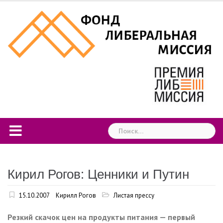
Skip
to
content
Найти:
Кирил Рогов: Ценники и Путин
15.10.2007
Кирилл Рогов
Листая прессу
Резкий скачок цен на продукты питания — первый