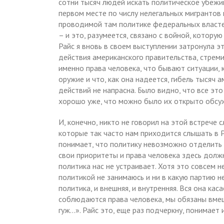
сотни тысяч людей искать политическое убежи
первом месте по числу нелегальных мигрантов н
проводимой там политике федеральных власте
– и это, разумеется, связано с войной, котору
Райс я вновь в своем выступлении затронула э
действия американского правительства, стрем
именно права человека, что бывают ситуации, 
оружие и что, как она надеется, гибель тысяч
действий не напрасна. Было видно, что все это
хорошо уже, что можно было их открыто обсу
И, конечно, никто не говорил на этой встрече 
которые так часто нам приходится слышать в 
понимает, что политику невозможно отделить 
свои приоритеты и права человека здесь должн
политика нас не устраивает. Хотя это совсем н
политикой не занимаюсь и ни в какую партию н
политика, и внешняя, и внутренняя. Вся она кас
соблюдаются права человека, мы обязаны вмеш
гуж…». Райс это, еще раз подчеркну, понимает 