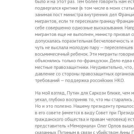
было и на этот раз. Тем более говорить нам ес
подвергался критике (в том числе в моих стать
занимая пост министра внутренних дел Франци
мигрантов, если те пересекали границу Франци
себе совершенно одиозные высказывания. Напри
мигрантов еще не выполнен, министр призвал с
допускалась поразительная бесчеловечность и 
чуть не выслала молодую пару — переселенцев 
восьмимесячный ребенок. Эти мигранты говорил
объяснялись только по-французски. Дело едва 
местные правозащитники. Неудивительно, что,
давление со стороны правозащитных организац
требований — поддержка российских НКО.
На мой взгляд, Путин для Саркози ближе, чем 
уехал, глубоко восприняв то, что мы старалис
Но и это полезно. Нашему президенту пришлось
в его совете (имеется в виду Совет при През
гражданского общества и правам человека) ест
представитель «Мемориала» Олег Орлов вышел 
сказанных Путиным в связи с убийством Анны П