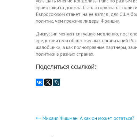
услышать мнение Кондолизы Райс по разным во
правозащита должна быть оторвана от политик
Евпросоюзом станет, на ее взгляд, для США бо
политик, чем прежние лидеры Франции.
Дискуссии меняют ситуацию медленно, постепе
представители общественных организаций Росси
жалобщики, а как полноправные партнеры, заи
политики в разных странах.
Поделиться ссылкой:
Михаил Фишман: А как он может остаться?
Навигация