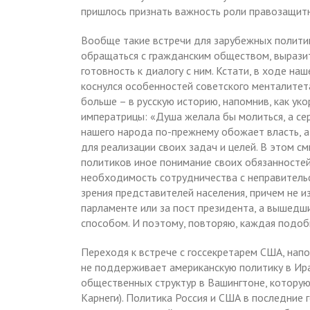
пришлось признать важность роли правозащитн
Вообще такие встречи для зарубежных политик
обращаться с гражданским обществом, выразит
готовность к диалогу с ним. Кстати, в ходе н
коснулся особенностей советского менталитета
больше – в русскую историю, напомнив, как уко
императрицы: «Душа желала бы молиться, а се
нашего народа по-прежнему обожает власть, а 
для реализации своих задач и целей. В этом с
политиков иное понимание своих обязанносте
необходимость сотрудничества с неправитель
зрения представителей населения, причем не 
парламенте или за пост президента, а вышед
способом. И поэтому, повторяю, каждая подоб
Переходя к встрече с госсекретарем США, на
не поддерживает американскую политику в Ирак
общественных структур в Вашингтоне, которую
Карнеги). Политика Россия и США в последние 