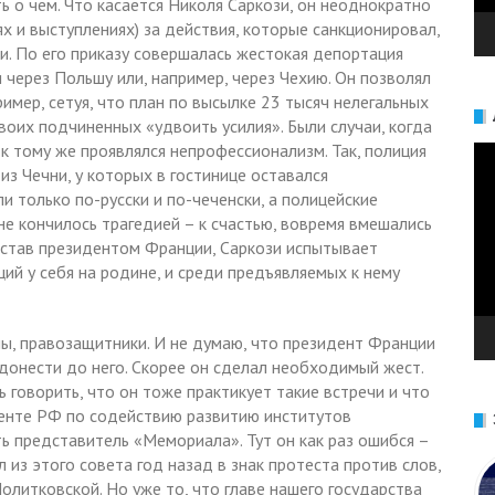
ть о чем. Что касается Николя Саркози, он неоднократно
ях и выступлениях) за действия, которые санкционировал,
и. По его приказу совершалась жестокая депортация
и через Польшу или, например, через Чехию. Он позволял
мер, сетуя, что план по высылке 23 тысяч нелегальных
воих подчиненных «удвоить усилия». Были случаи, когда
к тому же проявлялся непрофессионализм. Так, полиция
Ви
из Чечни, у которых в гостинице оставался
и только по-русски и по-чеченски, а полицейские
не кончилось трагедией – к счастью, вовремя вмешались
 став президентом Франции, Саркози испытывает
ий у себя на родине, и среди предъявляемых к нему
мы, правозащитники. И не думаю, что президент Франции
ь донести до него. Скорее он сделал необходимый жест.
 говорить, что он тоже практикует такие встречи и что
иденте РФ по содействию развитию институтов
ь представитель «Мемориала». Тут он как раз ошибся –
из этого совета год назад в знак протеста против слов,
олитковской. Но уже то, что главе нашего государства