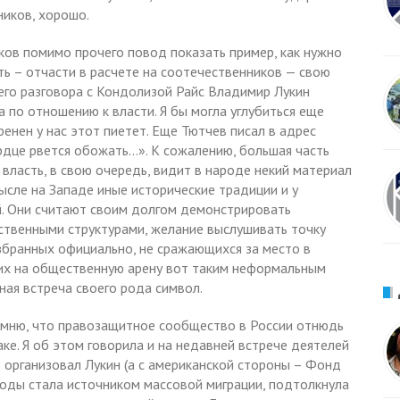
иков, хорошо.
ов помимо прочего повод показать пример, как нужно
ь – отчасти в расчете на соотечественников — свою
ашего разговора с Кондолизой Райс Владимир Лукин
 по отношению к власти. Я бы могла углубиться еще
ренен у нас этот пиетет. Еще Тютчев писал в адрес
рдце рвется обожать…». К сожалению, большая часть
власть, в свою очередь, видит в народе некий материал
мысле на Западе иные исторические традиции и у
й. Они считают своим долгом демонстрировать
ственными структурами, желание выслушивать точку
избранных официально, не сражающихся за место в
ших на общественную арену вот таким неформальным
ная встреча своего рода символ.
помню, что правозащитное сообщество в России отнюдь
е. Я об этом говорила и на недавней встрече деятелей
 организовал Лукин (а с американской стороны – Фонд
годы стала источником массовой миграции, подтолкнула