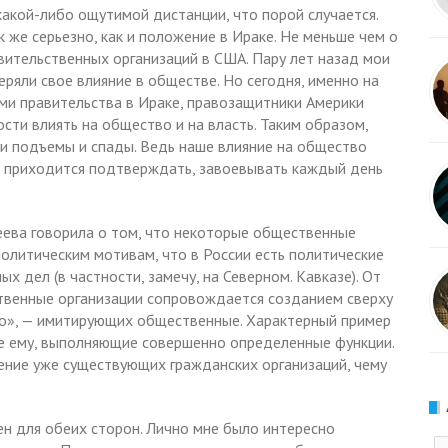
 какой-либо ощутимой дистанции, что порой случается.
 же серьезно, как и положение в Ираке. Не меньше чем о
вительственных организаций в США. Пару лет назад мои
еряли свое влияние в обществе. Но сегодня, именно на
ми правительства в Ираке, правозащитники Америки
ти влиять на общество и на власть. Таким образом,
ти подъемы и спады. Ведь наше влияние на общество
о приходится подтверждать, завоевывать каждый день
еева говорила о том, что некоторые общественные
политическим мотивам, что в России есть политические
х дел (в частности, замечу, на Северном. Кавказе). От
ственные организации сопровождается созданием сверху
го», — имитирующих общественные. Характерный пример
е ему, выполняющие совершенно определенные функции.
ение уже существующих гражданских организаций, чему
ен для обеих сторон. Лично мне было интересно