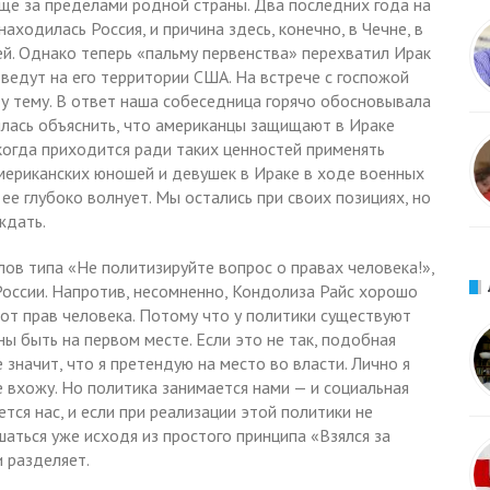
ще за пределами родной страны. Два последних года на
аходилась Россия, и причина здесь, конечно, в Чечне, в
й. Однако теперь «пальму первенства» перехватил Ирак
ю ведут на его территории США. На встрече с госпожой
ту тему. В ответ наша собеседница горячо обосновывала
илась объяснить, что американцы защищают в Ираке
когда приходится ради таких ценностей применять
 американских юношей и девушек в Ираке в ходе военных
 ее глубоко волнует. Мы остались при своих позициях, но
ждать.
слов типа «Не политизируйте вопрос о правах человека!»,
России. Напротив, несомненно, Кондолиза Райс хорошо
от прав человека. Потому что у политики существуют
ы быть на первом месте. Если это не так, подобная
е значит, что я претендую на место во власти. Лично я
е вхожу. Но политика занимается нами — и социальная
ается нас, и если при реализации этой политики не
аться уже исходя из простого принципа «Взялся за
и разделяет.