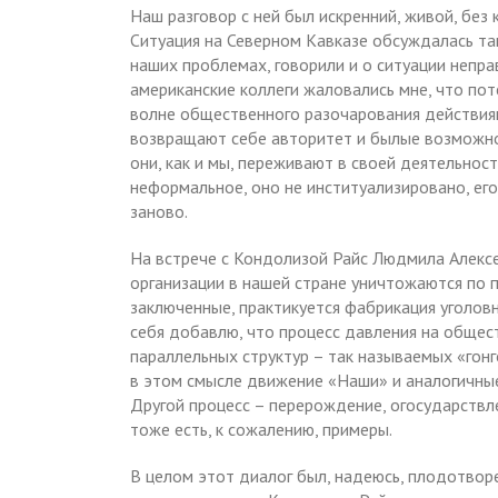
Наш разговор с ней был искренний, живой, без
Ситуация на Северном Кавказе обсуждалась так
наших проблемах, говорили и о ситуации непра
американские коллеги жаловались мне, что пот
волне общественного разочарования действия
возвращают себе авторитет и былые возможнос
они, как и мы, переживают в своей деятельнос
неформальное, оно не институализировано, ег
заново.
На встрече с Кондолизой Райс Людмила Алекс
организации в нашей стране уничтожаются по 
заключенные, практикуется фабрикация уголовны
себя добавлю, что процесс давления на обще
параллельных структур – так называемых «гон
в этом смысле движение «Наши» и аналогичны
Другой процесс – перерождение, огосударствл
тоже есть, к сожалению, примеры.
В целом этот диалог был, надеюсь, плодотвор