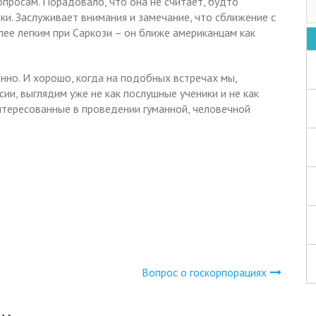
просам. Порадовало, что она не считает, будто
и. Заслуживает внимания и замечание, что сближение с
лее легким при Саркози – он ближе американцам как
нно. И хорошо, когда на подобных встречах мы,
и, выглядим уже не как послушные ученики и не как
нтересованные в проведении гуманной, человечной
Вопрос о госкорпорациях