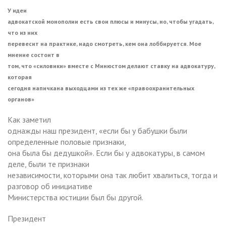
У идеи
адвокатской монополии есть свои плюсы и минусы, но, чтобы угадать,
что из них
перевесит на практике, надо смотреть, кем она лоббируется. Мое
мнение состоит в
том, что «силовики» вместе с Минюстом делают ставку на адвокатуру,
которая
сегодня напичкана выходцами из тех же «правоохранительных
органов»
Как заметил
однажды наш президент, «если бы у бабушки были
определенные половые признаки,
она была бы дедушкой». Если бы у адвокатуры, в самом
деле, были те признаки
независимости, которыми она так любит хвалиться, тогда и
разговор об инициативе
Министерства юстиции был бы другой.
Президент