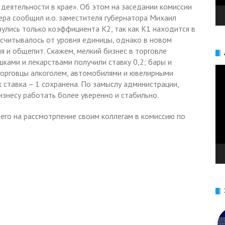
еятельности в крае». Об этом на заседании комиссии
ера сообщил и.о. заместителя губернатора Михаил
нулись только коэффициента К2, так как К1 находится в
ссчитывалось от уровня единицы, однако в новом
я и общепит. Скажем, мелкий бизнес в торговле
ками и лекарствами получили ставку 0,2; бары и
Ви
, торговцы алкоголем, автомобилями и ювелирными
 ставка – 1 сохранена. По замыслу администрации,
изнесу работать более уверенно и стабильно.
его на рассмотрпение своим коллегам в комиссию по