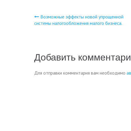
Возможные эффекты новой упрощенной
Навигация
системы налогообложения малого бизнеса.
по
записям
Добавить комментар
Для отправки комментария вам необходимо
а