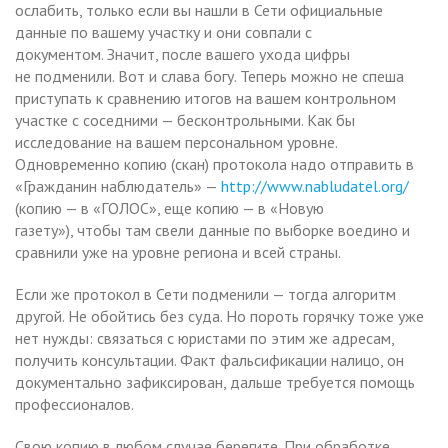
ослабить, только если вы нашли в Сети официальные
данные по вашему участку и они совпали с
документом. Значит, после вашего ухода цифры
не подменили. Вот и слава богу. Теперь можно не спеша
приступать к сравнению итогов на вашем контрольном
участке с соседними — бесконтрольными. Как бы
исследование на вашем персональном уровне.
Одновременно копию (скан) протокола надо отправить в
«Гражданин наблюдатель» —
http://www.nabludatel.org/
(копию — в «ГОЛОС», еще копию — в «Новую
газету»), чтобы там свели данные по выборке воедино и
сравнили уже на уровне региона и всей страны.
Если же протокол в Сети подменили — тогда алгоритм
другой. Не обойтись без суда. Но пороть горячку тоже уже
нет нужды: связаться с юристами по этим же адресам,
получить консультации. Факт фальсификации налицо, он
документально зафиксирован, дальше требуется помощь
профессионалов.
Свою копию в любом случае берегите. При обработке