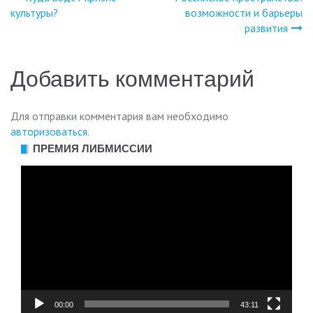
Навигация
культуры?
возможности и барьеры
развития
по
записям
Добавить комментарий
Для отправки комментария вам необходимо
авторизоваться
.
ПРЕМИЯ ЛИБМИССИИ
Видеоплеер
00:00
43:11