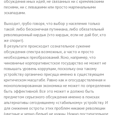
обсуждения иных идей, не связанных ни с кремлевскими
песнями, ни с левацкими или просто маргинальными
эскападами.
Выходит, грубо говоря, что выбор у населения только
такой: либо бесконечная путиниана, либо обязательный
революционный кирдык (что кирдык, если не дай бог, кто
же спорит).
В результате происходит сознательное сужение
обсуждения спектра возможных, а часто и просто
необходимых преобразований. Ясно, например, что
чиновничье корпоративистское государство не может не
повышать уровень коррупции, поскольку она такому
устройству органично присуща именно в существующем
критическом масштабе. Равно как и огосударствленная и
монополизированная экономика не может по определению
быть эффективной. Все это может и должно быть
предметом серьезного обсуждения именно в поисках
альтернативы сегодняшнему «стабильному» устройству. И
для снижения остроты этих проблем никакие революции
(цветные и черно-белые) не нужны. Нужно поступательное