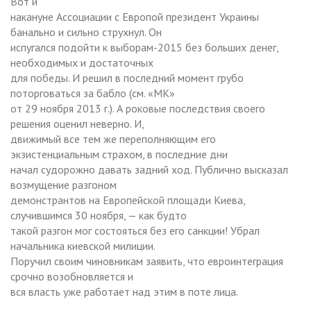
Вот и
накануне Ассоциации с Европой президент Украины
банально и сильно струхнул. Он
испугался подойти к выборам-2015 без больших денег,
необходимых и достаточных
для победы. И решил в последний момент грубо
поторговаться за бабло (см. «МК»
от 29 ноября 2013 г.). А роковые последствия своего
решения оценил неверно. И,
движимый все тем же переполняющим его
экзистенциальным страхом, в последние дни
начал судорожно давать задний ход. Публично высказал
возмущение разгоном
демонстрантов на Европейской площади Киева,
случившимся 30 ноября, — как будто
такой разгон мог состояться без его санкции! Убрал
начальника киевской милиции.
Поручил своим чиновникам заявить, что евроинтеграция
срочно возобновляется и
вся власть уже работает над этим в поте лица.