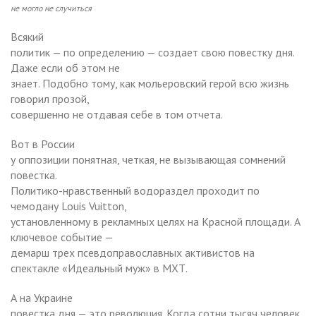
не могло не случиться
Всякий
политик — по определению — создает свою повестку дня.
Даже если об этом не
знает. Подобно тому, как мольеровский герой всю жизнь
говорил прозой,
совершенно не отдавая себе в том отчета.
Вот в России
у оппозиции понятная, четкая, не вызывающая сомнений
повестка.
Политико-нравственный водораздел проходит по
чемодану Louis Vuitton,
установленному в рекламных целях на Красной площади. А
ключевое событие —
демарш трех псевдоправославных активистов на
спектакле «Идеальный муж» в МХТ.
А на Украине
повестка дня — это революция. Когда сотни тысяч человек