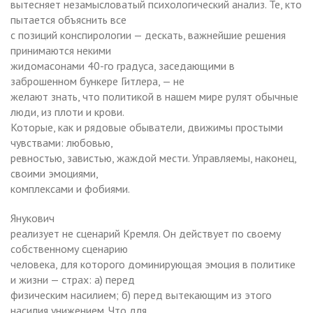
вытесняет незамысловатый психологический анализ. Те, кто
пытается объяснить все
с позиций конспирологии — дескать, важнейшие решения
принимаются некими
жидомасонами 40-го градуса, заседающими в
заброшенном бункере Гитлера, — не
желают знать, что политикой в нашем мире рулят обычные
люди, из плоти и крови.
Которые, как и рядовые обыватели, движимы простыми
чувствами: любовью,
ревностью, завистью, жаждой мести. Управляемы, наконец,
своими эмоциями,
комплексами и фобиями.
Янукович
реализует не сценарий Кремля. Он действует по своему
собственному сценарию
человека, для которого доминирующая эмоция в политике
и жизни — страх: а) перед
физическим насилием; б) перед вытекающим из этого
насилия унижением. Что для