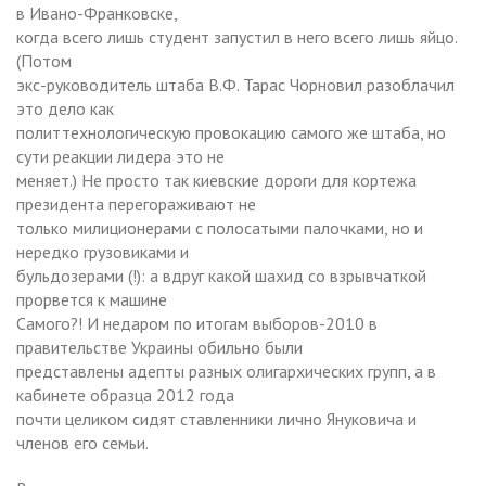
в Ивано-Франковске,
когда всего лишь студент запустил в него всего лишь яйцо.
(Потом
экс-руководитель штаба В.Ф. Тарас Чорновил разоблачил
это дело как
политтехнологическую провокацию самого же штаба, но
сути реакции лидера это не
меняет.) Не просто так киевские дороги для кортежа
президента перегораживают не
только милиционерами с полосатыми палочками, но и
нередко грузовиками и
бульдозерами (!): а вдруг какой шахид со взрывчаткой
прорвется к машине
Самого?! И недаром по итогам выборов-2010 в
правительстве Украины обильно были
представлены адепты разных олигархических групп, а в
кабинете образца 2012 года
почти целиком сидят ставленники лично Януковича и
членов его семьи.