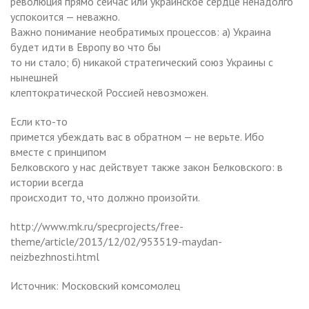
революция прямо сейчас или украинское сердце ненадолго
успокоится — неважно.
Важно понимание необратимых процессов: а) Украина
будет идти в Европу во что бы
то ни стало; б) никакой стратегический союз Украины с
нынешней
клептократической Россией невозможен.
Если кто-то
примется убеждать вас в обратном — не верьте. Ибо
вместе с принципом
Белковского у нас действует также закон Белковского: в
истории всегда
происходит то, что должно произойти.
http://www.mk.ru/specprojects/free-
theme/article/2013/12/02/953519-maydan-
neizbezhnosti.html
Источник:
Московский комсомолец