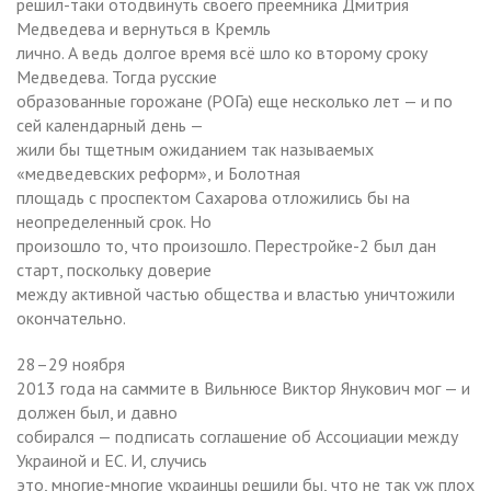
решил-таки отодвинуть своего преемника Дмитрия
Медведева и вернуться в Кремль
лично. А ведь долгое время всё шло ко второму сроку
Медведева. Тогда русские
образованные горожане (РОГа) еще несколько лет — и по
сей календарный день —
жили бы тщетным ожиданием так называемых
«медведевских реформ», и Болотная
площадь с проспектом Сахарова отложились бы на
неопределенный срок. Но
произошло то, что произошло. Перестройке-2 был дан
старт, поскольку доверие
между активной частью общества и властью уничтожили
окончательно.
28–29 ноября
2013 года на саммите в Вильнюсе Виктор Янукович мог — и
должен был, и давно
собирался — подписать соглашение об Ассоциации между
Украиной и ЕС. И, случись
это, многие-многие украинцы решили бы, что не так уж плох