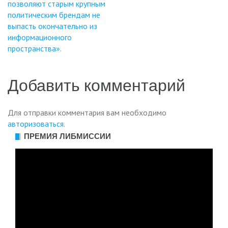
позволяют старым крупным
по
политическим брендам не
выпасть окончательно из
записям
информационного
пространства».
Добавить комментарий
Для отправки комментария вам необходимо
авторизоваться
.
ПРЕМИЯ ЛИБМИССИИ
Видеоплеер