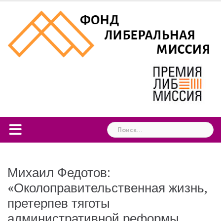
Skip
to
content
Найти:
Михаил Федотов:
«Околоправительственная жизнь,
претерпев тяготы
административной реформы,